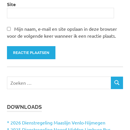
Site
Mijn naam, e-mail en site opslaan in deze browser
voor de volgende keer wanneer ik een reactie plaats.
Z
Z
o
O
e
E
k
K
DOWNLOADS
e
E
N
n
n
* 2026 Dienstregeling Maaslijn Venlo-Nijmegen
a
* 2025 Dienstregeling Noord Midden Limburg Bus