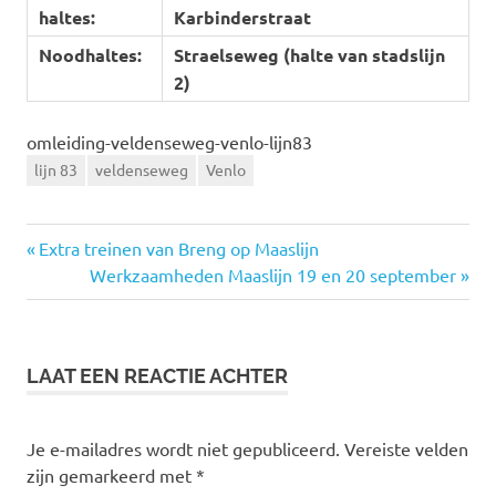
haltes:
Karbinderstraat
Noodhaltes:
Straelseweg (halte van stadslijn
2)
omleiding-veldenseweg-venlo-lijn83
lijn 83
veldenseweg
Venlo
Vorige
Extra treinen van Breng op Maaslijn
Bericht
bericht:
Volgende
Werkzaamheden Maaslijn 19 en 20 september
bericht:
navigatie
LAAT EEN REACTIE ACHTER
Je e-mailadres wordt niet gepubliceerd.
Vereiste velden
zijn gemarkeerd met
*