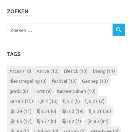
ZOEKEN
Z
Z
o
O
e
E
k
K
TAGS
e
E
N
n
n
Arcen
(18)
Arriva
(10)
Blerick
(10)
Breng
(11)
a
dienstregeling
(8)
festival
(13)
Gennep
(13)
a
r
gratis
(8)
Horst
(9)
Kasteeltuinen
(10)
:
kermis
(15)
lijn 1
(10)
lijn 2
(5)
lijn 27
(7)
lijn 29
(11)
lijn 31
(6)
lijn 60
(19)
lijn 61
(30)
lijn 66
(12)
lijn 77
(8)
lijn 82
(7)
lijn 83
(84)
lijn 88
(6)
Limburg
(8)
Lottum
(5)
Maasbree
(8)