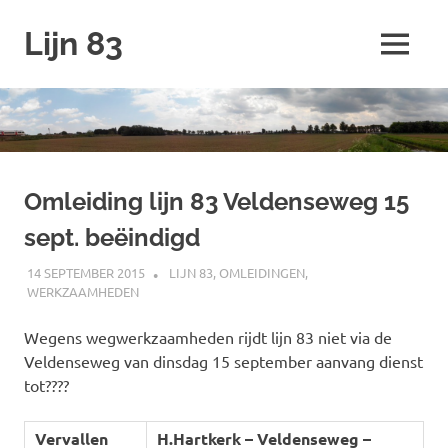
Ga
Lijn 83
naar
MENU
de
inhoud
Omleiding lijn 83 Veldenseweg 15
sept. beëindigd
14 SEPTEMBER 2015
JOHAN
LIJN 83
,
OMLEIDINGEN
,
WERKZAAMHEDEN
Wegens wegwerkzaamheden rijdt lijn 83 niet via de
Veldenseweg van dinsdag 15 september aanvang dienst
tot????
Vervallen
H.Hartkerk – Veldenseweg –