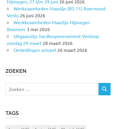
Nijmegen, 27 t/m 29 juni
26 juni 2026
Werkzaamheden Maaslijn (RS-11) Roermond-
Venlo
26 juni 2026
Werkkzaamheden Maaslijn Nijmegen
Boxmeer
3 mei 2026
Uitgaanstip: hardloopevenement Venloop
zondag 29 maart
28 maart 2026
Omleidingen actueel
26 maart 2026
ZOEKEN
Z
Z
o
O
e
E
k
K
TAGS
e
E
N
n
n