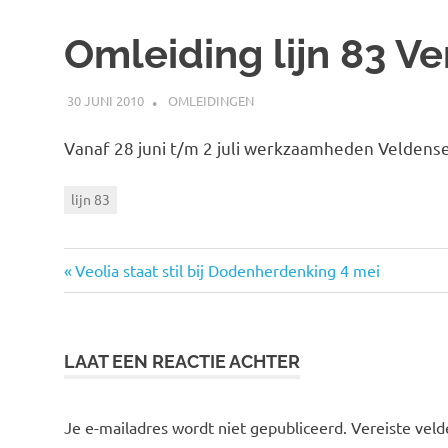
Omleiding lijn 83 Ve
30 JUNI 2010
JOHAN
OMLEIDINGEN
Vanaf 28 juni t/m 2 juli werkzaamheden Velden
lijn 83
Vorige
Veolia staat stil bij Dodenherdenking 4 mei
Bericht
bericht:
navigatie
LAAT EEN REACTIE ACHTER
Je e-mailadres wordt niet gepubliceerd.
Vereiste vel