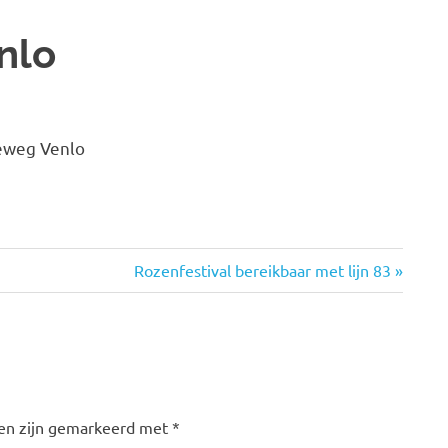
nlo
seweg Venlo
Volgende
Rozenfestival bereikbaar met lijn 83
bericht:
den zijn gemarkeerd met
*