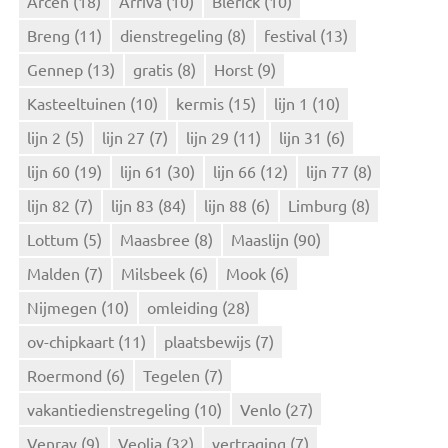
Arcen
(18)
Arriva
(10)
Blerick
(10)
a
Breng
(11)
dienstregeling
(8)
festival
(13)
a
r
Gennep
(13)
gratis
(8)
Horst
(9)
:
Kasteeltuinen
(10)
kermis
(15)
lijn 1
(10)
lijn 2
(5)
lijn 27
(7)
lijn 29
(11)
lijn 31
(6)
lijn 60
(19)
lijn 61
(30)
lijn 66
(12)
lijn 77
(8)
lijn 82
(7)
lijn 83
(84)
lijn 88
(6)
Limburg
(8)
Lottum
(5)
Maasbree
(8)
Maaslijn
(90)
Malden
(7)
Milsbeek
(6)
Mook
(6)
Nijmegen
(10)
omleiding
(28)
ov-chipkaart
(11)
plaatsbewijs
(7)
Roermond
(6)
Tegelen
(7)
vakantiedienstregeling
(10)
Venlo
(27)
Venray
(9)
Veolia
(32)
vertraging
(7)