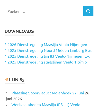
Z
Z
o
O
e
E
k
K
DOWNLOADS
e
E
N
n
n
* 2026 Dienstregeling Maaslijn Venlo-Nijmegen
a
* 2025 Dienstregeling Noord Midden Limburg Bus
a
* 2025 Dienstregeling lijn 83 Venlo-Nijmegen v.v.
r
* 2025 Dienstregeling stadslijnen Venlo 1 t/m 5
:
LIJN 83
Plaatsing Spoorviaduct Molenhoek 27 juni
26
juni 2026
Werkzaamheden Maaslijn (RS 11) Venlo –