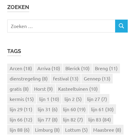
ZOEKEN
Z
Z
o
O
e
E
k
K
TAGS
e
E
N
n
n
Arcen
(18)
Arriva
(10)
Blerick
(10)
Breng
(11)
a
dienstregeling
(8)
festival
(13)
Gennep
(13)
a
r
gratis
(8)
Horst
(9)
Kasteeltuinen
(10)
:
kermis
(15)
lijn 1
(10)
lijn 2
(5)
lijn 27
(7)
lijn 29
(11)
lijn 31
(6)
lijn 60
(19)
lijn 61
(30)
lijn 66
(12)
lijn 77
(8)
lijn 82
(7)
lijn 83
(84)
lijn 88
(6)
Limburg
(8)
Lottum
(5)
Maasbree
(8)