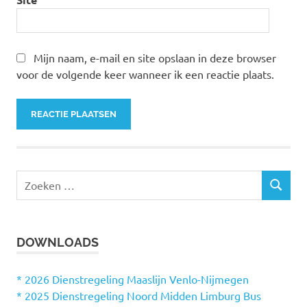
Mijn naam, e-mail en site opslaan in deze browser
voor de volgende keer wanneer ik een reactie plaats.
Z
Z
o
O
e
E
k
K
DOWNLOADS
e
E
N
n
n
* 2026 Dienstregeling Maaslijn Venlo-Nijmegen
a
* 2025 Dienstregeling Noord Midden Limburg Bus