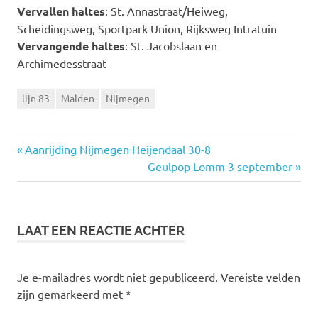
Vervallen haltes
: St. Annastraat/Heiweg,
Scheidingsweg, Sportpark Union, Rijksweg Intratuin
Vervangende haltes
: St. Jacobslaan en
Archimedesstraat
lijn 83
Malden
Nijmegen
Vorige
Aanrijding Nijmegen Heijendaal 30-8
Bericht
bericht:
Volgende
Geulpop Lomm 3 september
bericht:
navigatie
LAAT EEN REACTIE ACHTER
Je e-mailadres wordt niet gepubliceerd.
Vereiste velden
zijn gemarkeerd met
*