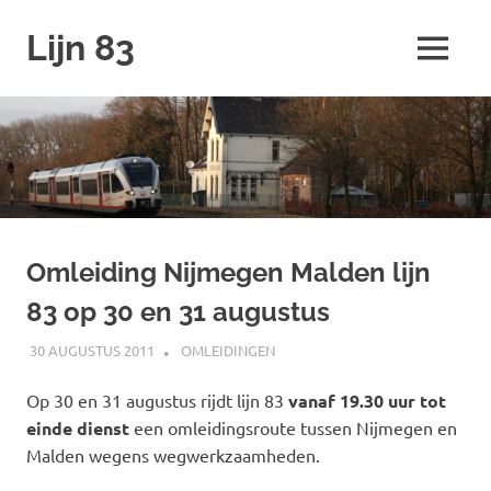
Ga
Lijn 83
naar
MENU
de
inhoud
Omleiding Nijmegen Malden lijn
83 op 30 en 31 augustus
30 AUGUSTUS 2011
JOHAN
OMLEIDINGEN
Op 30 en 31 augustus rijdt lijn 83
vanaf 19.30 uur tot
einde dienst
een omleidingsroute tussen Nijmegen en
Malden wegens wegwerkzaamheden.