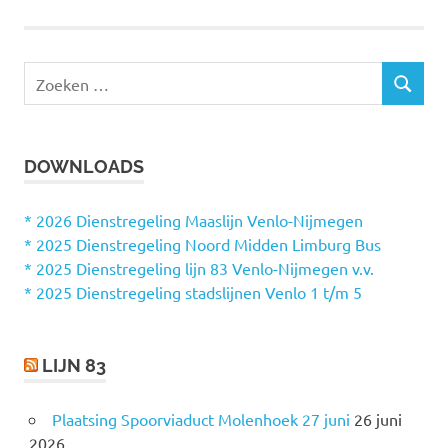
navigatie
Z
Z
o
O
e
E
k
K
DOWNLOADS
e
E
N
n
n
* 2026 Dienstregeling Maaslijn Venlo-Nijmegen
a
* 2025 Dienstregeling Noord Midden Limburg Bus
a
* 2025 Dienstregeling lijn 83 Venlo-Nijmegen v.v.
r
* 2025 Dienstregeling stadslijnen Venlo 1 t/m 5
:
LIJN 83
Plaatsing Spoorviaduct Molenhoek 27 juni
26 juni
2026