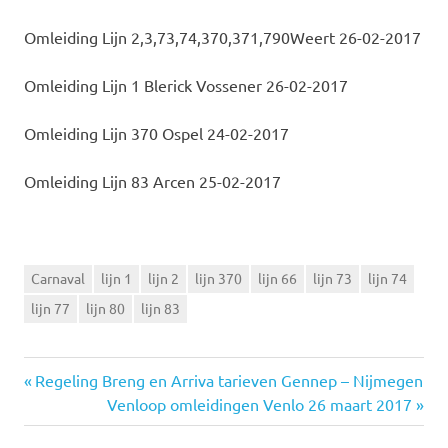
Omleiding Lijn 2,3,73,74,370,371,790Weert 26-02-2017
Omleiding Lijn 1 Blerick Vossener 26-02-2017
Omleiding Lijn 370 Ospel 24-02-2017
Omleiding Lijn 83 Arcen 25-02-2017
Carnaval
lijn 1
lijn 2
lijn 370
lijn 66
lijn 73
lijn 74
lijn 77
lijn 80
lijn 83
Vorige
Regeling Breng en Arriva tarieven Gennep – Nijmegen
Bericht
bericht:
Volgende
Venloop omleidingen Venlo 26 maart 2017
bericht: