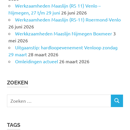
Werkzaamheden Maaslijn (RS 11) Venlo –
Nijmegen, 27 t/m 29 juni
26 juni 2026
Werkzaamheden Maaslijn (RS-11) Roermond-Venlo
26 juni 2026
Werkkzaamheden Maaslijn Nijmegen Boxmeer
3
mei 2026
Uitgaanstip: hardloopevenement Venloop zondag
29 maart
28 maart 2026
Omleidingen actueel
26 maart 2026
ZOEKEN
Z
Z
o
O
e
E
k
K
TAGS
e
E