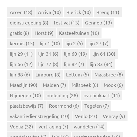
N
n
n
Arcen
(18)
Arriva
(10)
Blerick
(10)
Breng
(11)
a
dienstregeling
(8)
festival
(13)
Gennep
(13)
a
r
gratis
(8)
Horst
(9)
Kasteeltuinen
(10)
:
kermis
(15)
lijn 1
(10)
lijn 2
(5)
lijn 27
(7)
lijn 29
(11)
lijn 31
(6)
lijn 60
(19)
lijn 61
(30)
lijn 66
(12)
lijn 77
(8)
lijn 82
(7)
lijn 83
(84)
lijn 88
(6)
Limburg
(8)
Lottum
(5)
Maasbree
(8)
Maaslijn
(90)
Malden
(7)
Milsbeek
(6)
Mook
(6)
Nijmegen
(10)
omleiding
(28)
ov-chipkaart
(11)
plaatsbewijs
(7)
Roermond
(6)
Tegelen
(7)
vakantiedienstregeling
(10)
Venlo
(27)
Venray
(9)
Veolia
(32)
vertraging
(7)
wandelen
(14)
wandelroutes
(6)
Well
(6)
werkzaamheden
(49)