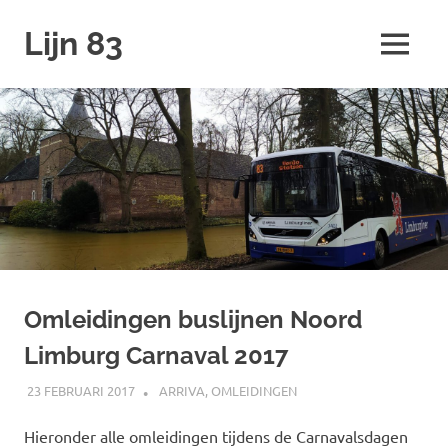
Ga
Lijn 83
naar
MENU
de
inhoud
Omleidingen buslijnen Noord
Limburg Carnaval 2017
23 FEBRUARI 2017
JOHAN
ARRIVA
,
OMLEIDINGEN
Hieronder alle omleidingen tijdens de Carnavalsdagen