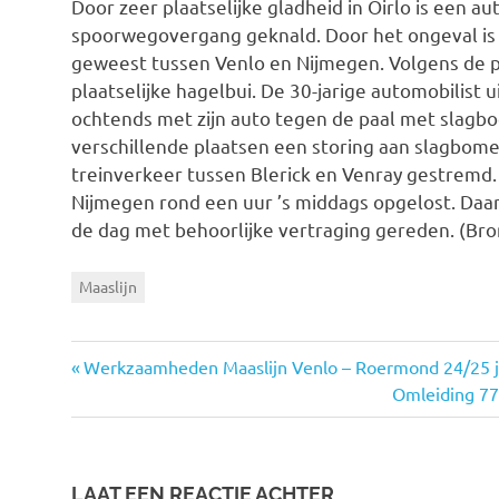
Door zeer plaatselijke gladheid in Oirlo is een a
spoorwegovergang geknald.
Door het ongeval is
geweest tussen Venlo en Nijmegen. Volgens de p
plaatselijke hagelbui. De 30-jarige automobilist u
ochtends met zijn auto tegen de paal met slagbo
verschillende plaatsen een storing aan slagbom
treinverkeer tussen Blerick en Venray gestremd.
Nijmegen rond een uur ’s middags opgelost. Daar
de dag met behoorlijke vertraging gereden. (Bro
Maaslijn
Vorige
Werkzaamheden Maaslijn Venlo – Roermond 24/25 j
Bericht
bericht:
Volgende
Omleiding 77 
bericht:
navigatie
LAAT EEN REACTIE ACHTER