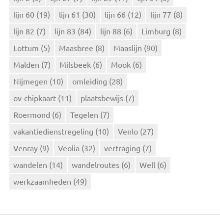
lijn 60
(19)
lijn 61
(30)
lijn 66
(12)
lijn 77
(8)
lijn 82
(7)
lijn 83
(84)
lijn 88
(6)
Limburg
(8)
Lottum
(5)
Maasbree
(8)
Maaslijn
(90)
Malden
(7)
Milsbeek
(6)
Mook
(6)
Nijmegen
(10)
omleiding
(28)
ov-chipkaart
(11)
plaatsbewijs
(7)
Roermond
(6)
Tegelen
(7)
vakantiedienstregeling
(10)
Venlo
(27)
Venray
(9)
Veolia
(32)
vertraging
(7)
wandelen
(14)
wandelroutes
(6)
Well
(6)
werkzaamheden
(49)