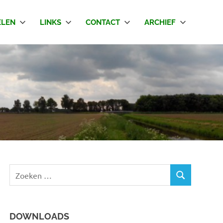
LEN
LINKS
CONTACT
ARCHIEF
Z
Z
o
O
e
E
k
K
DOWNLOADS
e
E