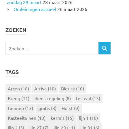
zondag 29 maart
28 maart 2026
Omleidingen actueel
26 maart 2026
ZOEKEN
Z
Z
o
O
e
E
k
K
TAGS
e
E
N
n
n
Arcen
(18)
Arriva
(10)
Blerick
(10)
a
Breng
(11)
dienstregeling
(8)
festival
(13)
a
r
Gennep
(13)
gratis
(8)
Horst
(9)
:
Kasteeltuinen
(10)
kermis
(15)
lijn 1
(10)
lijn 2
(5)
lijn 27
(7)
lijn 29
(11)
lijn 31
(6)