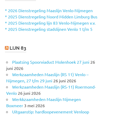
N
n
n
* 2026 Dienstregeling Maaslijn Venlo-Nijmegen
a
* 2025 Dienstregeling Noord Midden Limburg Bus
a
* 2025 Dienstregeling lijn 83 Venlo-Nijmegen v.v.
r
* 2025 Dienstregeling stadslijnen Venlo 1 t/m 5
:
LIJN 83
Plaatsing Spoorviaduct Molenhoek 27 juni
26
juni 2026
Werkzaamheden Maaslijn (RS 11) Venlo –
Nijmegen, 27 t/m 29 juni
26 juni 2026
Werkzaamheden Maaslijn (RS-11) Roermond-
Venlo
26 juni 2026
Werkkzaamheden Maaslijn Nijmegen
Boxmeer
3 mei 2026
Uitgaanstip: hardloopevenement Venloop