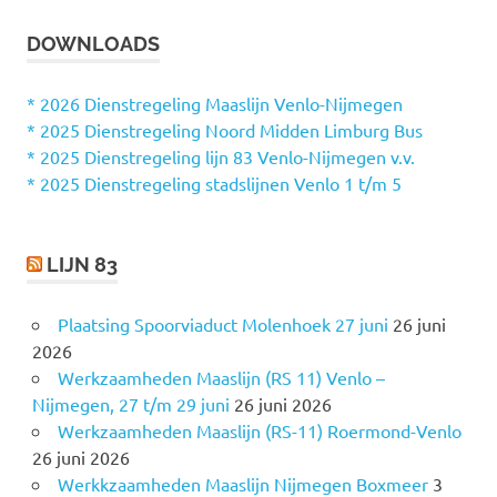
E
k
K
DOWNLOADS
e
E
N
n
n
* 2026 Dienstregeling Maaslijn Venlo-Nijmegen
a
* 2025 Dienstregeling Noord Midden Limburg Bus
a
* 2025 Dienstregeling lijn 83 Venlo-Nijmegen v.v.
r
* 2025 Dienstregeling stadslijnen Venlo 1 t/m 5
:
LIJN 83
Plaatsing Spoorviaduct Molenhoek 27 juni
26 juni
2026
Werkzaamheden Maaslijn (RS 11) Venlo –
Nijmegen, 27 t/m 29 juni
26 juni 2026
Werkzaamheden Maaslijn (RS-11) Roermond-Venlo
26 juni 2026
Werkkzaamheden Maaslijn Nijmegen Boxmeer
3