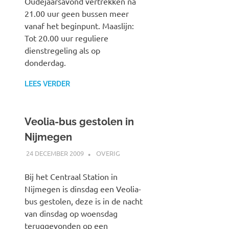
Oudejaarsavond vertrekken na
21.00 uur geen bussen meer
vanaf het beginpunt. Maaslijn:
Tot 20.00 uur reguliere
dienstregeling als op
donderdag.
LEES VERDER
Veolia-bus gestolen in
Nijmegen
24 DECEMBER 2009
JOHAN
OVERIG
Bij het Centraal Station in
Nijmegen is dinsdag een Veolia-
bus gestolen, deze is in de nacht
van dinsdag op woensdag
teruggevonden op een