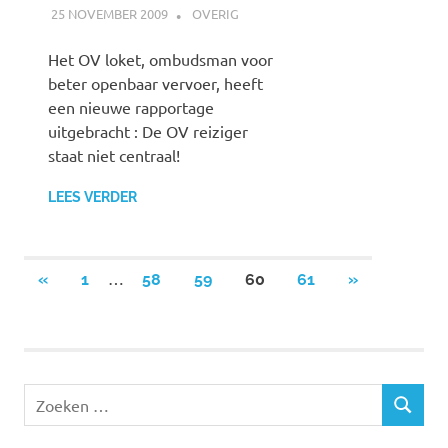
25 NOVEMBER 2009
JOHAN
OVERIG
Het OV loket, ombudsman voor
beter openbaar vervoer, heeft
een nieuwe rapportage
uitgebracht : De OV reiziger
staat niet centraal!
LEES VERDER
…
«
VORIGE
1
58
59
60
61
VOLGENDE
»
Berichten
BERICHTEN
BERICHTEN
paginering
Z
Z
o
O
e