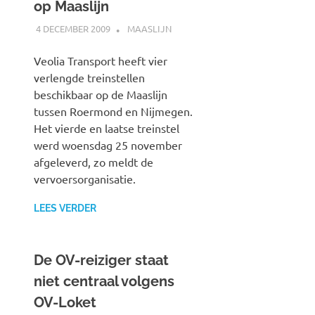
op Maaslijn
4 DECEMBER 2009
JOHAN
MAASLIJN
Veolia Transport heeft vier
verlengde treinstellen
beschikbaar op de Maaslijn
tussen Roermond en Nijmegen.
Het vierde en laatse treinstel
werd woensdag 25 november
afgeleverd, zo meldt de
vervoersorganisatie.
LEES VERDER
De OV-reiziger staat
niet centraal volgens
OV-Loket