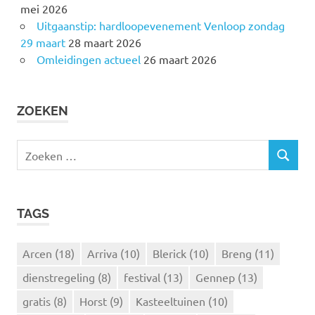
mei 2026
Uitgaanstip: hardloopevenement Venloop zondag
29 maart
28 maart 2026
Omleidingen actueel
26 maart 2026
ZOEKEN
Z
Z
o
O
e
E
k
K
TAGS
e
E
N
n
n
Arcen
(18)
Arriva
(10)
Blerick
(10)
Breng
(11)
a
dienstregeling
(8)
festival
(13)
Gennep
(13)
a
r
gratis
(8)
Horst
(9)
Kasteeltuinen
(10)