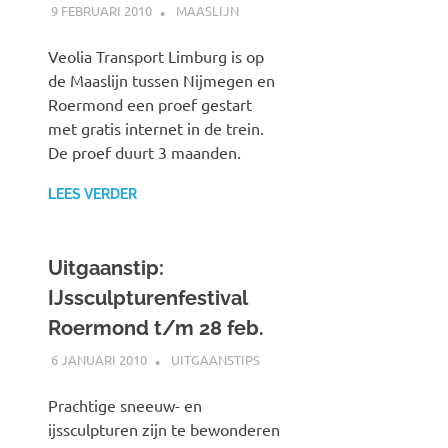
9 FEBRUARI 2010
JOHAN
MAASLIJN
Veolia Transport Limburg is op
de Maaslijn tussen Nijmegen en
Roermond een proef gestart
met gratis internet in de trein.
De proef duurt 3 maanden.
LEES VERDER
Uitgaanstip:
IJssculpturenfestival
Roermond t/m 28 feb.
6 JANUARI 2010
JOHAN
UITGAANSTIPS
Prachtige sneeuw- en
ijssculpturen zijn te bewonderen