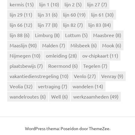
:
kermis
(15)
lijn 1
(10)
lijn 2
(5)
lijn 27
(7)
lijn 29
(11)
lijn 31
(6)
lijn 60
(19)
lijn 61
(30)
lijn 66
(12)
lijn 77
(8)
lijn 82
(7)
lijn 83
(84)
lijn 88
(6)
Limburg
(8)
Lottum
(5)
Maasbree
(8)
Maaslijn
(90)
Malden
(7)
Milsbeek
(6)
Mook
(6)
Nijmegen
(10)
omleiding
(28)
ov-chipkaart
(11)
plaatsbewijs
(7)
Roermond
(6)
Tegelen
(7)
vakantiedienstregeling
(10)
Venlo
(27)
Venray
(9)
Veolia
(32)
vertraging
(7)
wandelen
(14)
wandelroutes
(6)
Well
(6)
werkzaamheden
(49)
WordPress thema: Poseidon door ThemeZee.