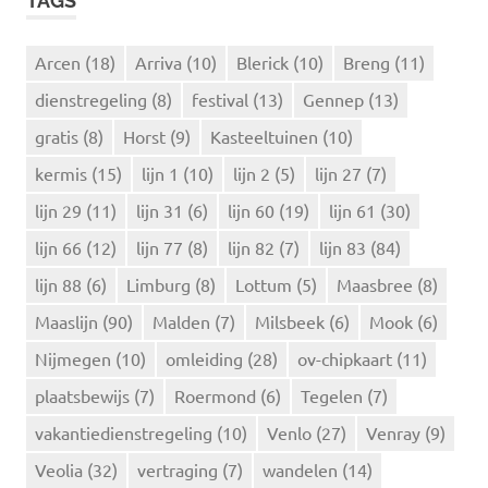
TAGS
e
E
N
n
n
Arcen
(18)
Arriva
(10)
Blerick
(10)
Breng
(11)
a
dienstregeling
(8)
festival
(13)
Gennep
(13)
a
r
gratis
(8)
Horst
(9)
Kasteeltuinen
(10)
:
kermis
(15)
lijn 1
(10)
lijn 2
(5)
lijn 27
(7)
lijn 29
(11)
lijn 31
(6)
lijn 60
(19)
lijn 61
(30)
lijn 66
(12)
lijn 77
(8)
lijn 82
(7)
lijn 83
(84)
lijn 88
(6)
Limburg
(8)
Lottum
(5)
Maasbree
(8)
Maaslijn
(90)
Malden
(7)
Milsbeek
(6)
Mook
(6)
Nijmegen
(10)
omleiding
(28)
ov-chipkaart
(11)
plaatsbewijs
(7)
Roermond
(6)
Tegelen
(7)
vakantiedienstregeling
(10)
Venlo
(27)
Venray
(9)
Veolia
(32)
vertraging
(7)
wandelen
(14)