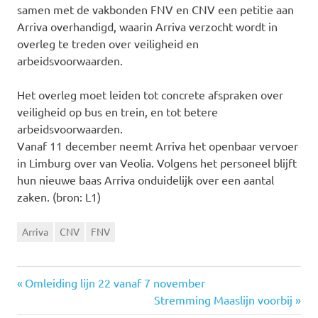
samen met de vakbonden FNV en CNV een petitie aan
Arriva overhandigd, waarin Arriva verzocht wordt in
overleg te treden over veiligheid en
arbeidsvoorwaarden.
Het overleg moet leiden tot concrete afspraken over
veiligheid op bus en trein, en tot betere
arbeidsvoorwaarden.
Vanaf 11 december neemt Arriva het openbaar vervoer
in Limburg over van Veolia. Volgens het personeel blijft
hun nieuwe baas Arriva onduidelijk over een aantal
zaken. (bron: L1)
Arriva
CNV
FNV
Vorige
Omleiding lijn 22 vanaf 7 november
Bericht
bericht:
Volgende
Stremming Maaslijn voorbij
bericht: