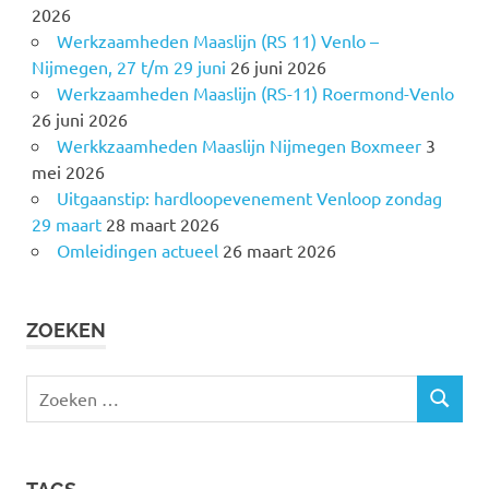
2026
Werkzaamheden Maaslijn (RS 11) Venlo –
Nijmegen, 27 t/m 29 juni
26 juni 2026
Werkzaamheden Maaslijn (RS-11) Roermond-Venlo
26 juni 2026
Werkkzaamheden Maaslijn Nijmegen Boxmeer
3
mei 2026
Uitgaanstip: hardloopevenement Venloop zondag
29 maart
28 maart 2026
Omleidingen actueel
26 maart 2026
ZOEKEN
Z
Z
o
O
e
E
k
K