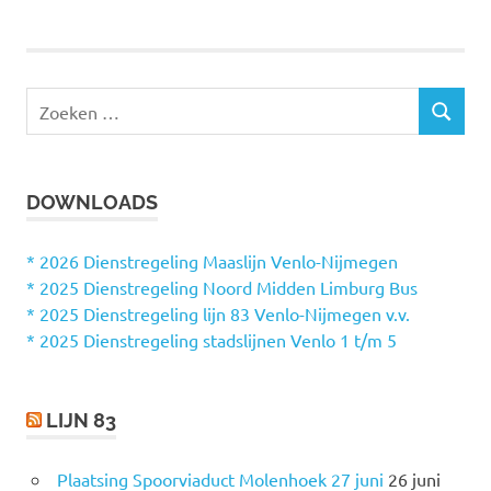
navigatie
Z
Z
o
O
e
E
k
K
DOWNLOADS
e
E
N
n
n
* 2026 Dienstregeling Maaslijn Venlo-Nijmegen
a
* 2025 Dienstregeling Noord Midden Limburg Bus
a
* 2025 Dienstregeling lijn 83 Venlo-Nijmegen v.v.
r
* 2025 Dienstregeling stadslijnen Venlo 1 t/m 5
:
LIJN 83
Plaatsing Spoorviaduct Molenhoek 27 juni
26 juni