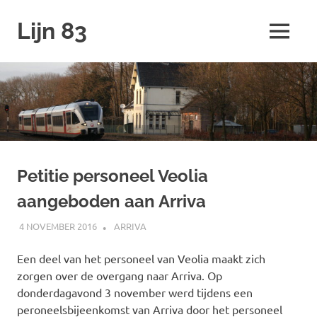
Ga
Lijn 83
naar
MENU
de
inhoud
Petitie personeel Veolia
aangeboden aan Arriva
4 NOVEMBER 2016
SPOORZOEKER
ARRIVA
Een deel van het personeel van Veolia maakt zich
zorgen over de overgang naar Arriva. Op
donderdagavond 3 november werd tijdens een
peroneelsbijeenkomst van Arriva door het personeel