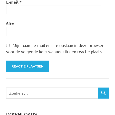
E-mail
*
Site
Mijn naam, e-mail en site opslaan in deze browser
voor de volgende keer wanneer ik een reactie plaats.
Z
Z
o
O
e
E
k
K
DOWNLOADS
E