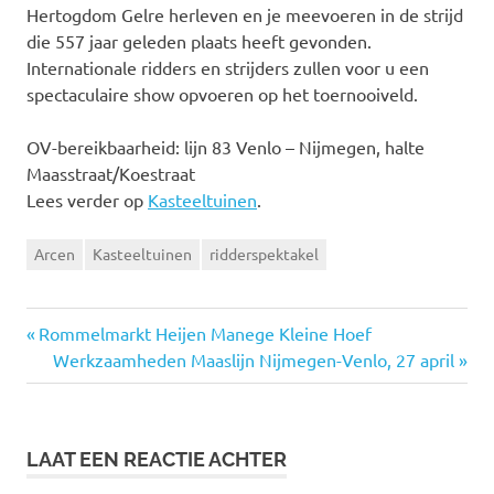
Hertogdom Gelre herleven en je meevoeren in de strijd
die 557 jaar geleden plaats heeft gevonden.
Internationale ridders en strijders zullen voor u een
spectaculaire show opvoeren op het toernooiveld.
OV-bereikbaarheid: lijn 83 Venlo – Nijmegen, halte
Maasstraat/Koestraat
Lees verder op
Kasteeltuinen
.
Arcen
Kasteeltuinen
ridderspektakel
Vorige
Rommelmarkt Heijen Manege Kleine Hoef
Bericht
bericht:
Volgende
Werkzaamheden Maaslijn Nijmegen-Venlo, 27 april
bericht:
navigatie
LAAT EEN REACTIE ACHTER