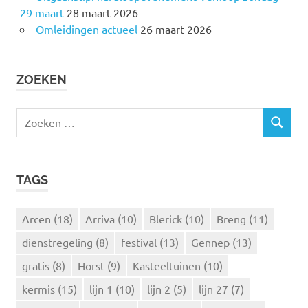
29 maart
28 maart 2026
Omleidingen actueel
26 maart 2026
ZOEKEN
Z
Z
o
O
e
E
k
K
TAGS
e
E
N
n
n
Arcen
(18)
Arriva
(10)
Blerick
(10)
Breng
(11)
a
dienstregeling
(8)
festival
(13)
Gennep
(13)
a
r
gratis
(8)
Horst
(9)
Kasteeltuinen
(10)
:
kermis
(15)
lijn 1
(10)
lijn 2
(5)
lijn 27
(7)