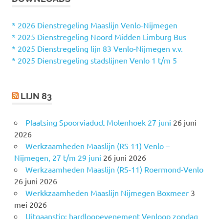
e
N
n
n
* 2026 Dienstregeling Maaslijn Venlo-Nijmegen
a
* 2025 Dienstregeling Noord Midden Limburg Bus
a
* 2025 Dienstregeling lijn 83 Venlo-Nijmegen v.v.
r
* 2025 Dienstregeling stadslijnen Venlo 1 t/m 5
:
LIJN 83
Plaatsing Spoorviaduct Molenhoek 27 juni
26 juni
2026
Werkzaamheden Maaslijn (RS 11) Venlo –
Nijmegen, 27 t/m 29 juni
26 juni 2026
Werkzaamheden Maaslijn (RS-11) Roermond-Venlo
26 juni 2026
Werkkzaamheden Maaslijn Nijmegen Boxmeer
3
mei 2026
Uitgaanstip: hardloopevenement Venloop zondag