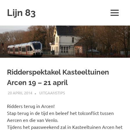
Ga
Lijn 83
naar
MENU
de
inhoud
Ridderspektakel Kasteeltuinen
Arcen 19 – 21 april
20 APRIL 2014
JOHAN
UITGAANSTIPS
Ridders terug in Arcen!
Stap terug in de tijd en beleef het tolconflict tussen
Aercen en die van Venlo.
Tijdens het paasweekend zal in Kasteeltuinen Arcen het