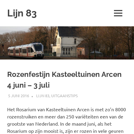
Ga
Lijn 83
naar
MENU
de
inhoud
Rozenfestijn Kasteeltuinen Arcen
4 juni – 3 juli
5 JUNI 2016
JOHAN
LIJN 83
,
UITGAANSTIPS
Het Rosarium van Kasteeltuinen Arcen is met zo’n 8000
rozenstruiken en meer dan 250 variëteiten een van de
grootste van Nederland. In de maand juni, als het
Rosarium op zijn mooist is, zijn er rozen in vele geuren