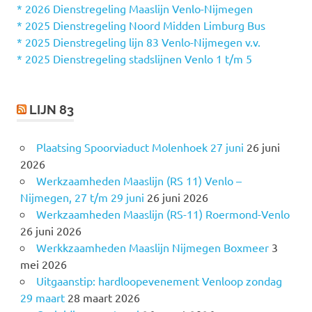
n
* 2026 Dienstregeling Maaslijn Venlo-Nijmegen
a
* 2025 Dienstregeling Noord Midden Limburg Bus
a
* 2025 Dienstregeling lijn 83 Venlo-Nijmegen v.v.
r
* 2025 Dienstregeling stadslijnen Venlo 1 t/m 5
:
LIJN 83
Plaatsing Spoorviaduct Molenhoek 27 juni
26 juni
2026
Werkzaamheden Maaslijn (RS 11) Venlo –
Nijmegen, 27 t/m 29 juni
26 juni 2026
Werkzaamheden Maaslijn (RS-11) Roermond-Venlo
26 juni 2026
Werkkzaamheden Maaslijn Nijmegen Boxmeer
3
mei 2026
Uitgaanstip: hardloopevenement Venloop zondag
29 maart
28 maart 2026