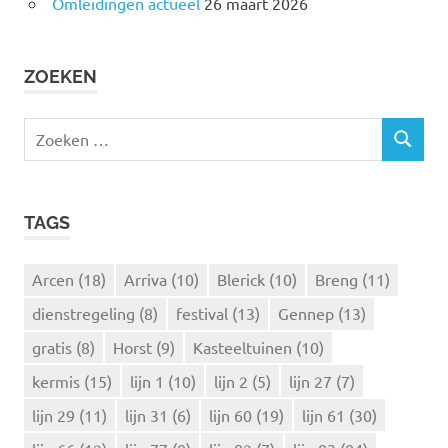
Omleidingen actueel
26 maart 2026
ZOEKEN
Z
Z
o
O
e
E
k
K
TAGS
e
E
N
n
n
Arcen
(18)
Arriva
(10)
Blerick
(10)
Breng
(11)
a
dienstregeling
(8)
festival
(13)
Gennep
(13)
a
r
gratis
(8)
Horst
(9)
Kasteeltuinen
(10)
:
kermis
(15)
lijn 1
(10)
lijn 2
(5)
lijn 27
(7)
lijn 29
(11)
lijn 31
(6)
lijn 60
(19)
lijn 61
(30)