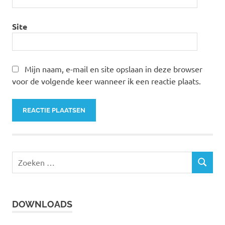
Site
Mijn naam, e-mail en site opslaan in deze browser
voor de volgende keer wanneer ik een reactie plaats.
Z
Z
o
O
e
E
k
K
DOWNLOADS
e
E
N
n