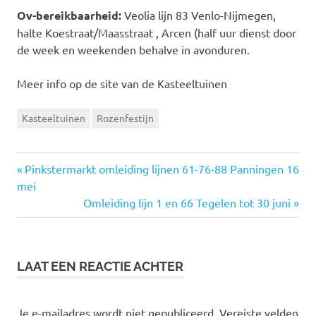
Ov-bereikbaarheid:
Veolia lijn 83 Venlo-Nijmegen,
halte Koestraat/Maasstraat , Arcen (half uur dienst door
de week en weekenden behalve in avonduren.
Meer info op de site van de Kasteeltuinen
Kasteeltuinen
Rozenfestijn
Vorige
Pinkstermarkt omleiding lijnen 61-76-88 Panningen 16
Bericht
mei
bericht:
Volgende
Omleiding lijn 1 en 66 Tegelen tot 30 juni
navigatie
bericht:
LAAT EEN REACTIE ACHTER
Je e-mailadres wordt niet gepubliceerd.
Vereiste velden