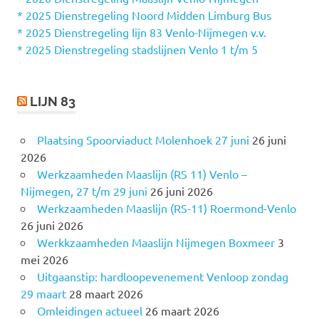
a
* 2025 Dienstregeling Noord Midden Limburg Bus
a
* 2025 Dienstregeling lijn 83 Venlo-Nijmegen v.v.
r
* 2025 Dienstregeling stadslijnen Venlo 1 t/m 5
:
LIJN 83
Plaatsing Spoorviaduct Molenhoek 27 juni
26 juni
2026
Werkzaamheden Maaslijn (RS 11) Venlo –
Nijmegen, 27 t/m 29 juni
26 juni 2026
Werkzaamheden Maaslijn (RS-11) Roermond-Venlo
26 juni 2026
Werkkzaamheden Maaslijn Nijmegen Boxmeer
3
mei 2026
Uitgaanstip: hardloopevenement Venloop zondag
29 maart
28 maart 2026
Omleidingen actueel
26 maart 2026