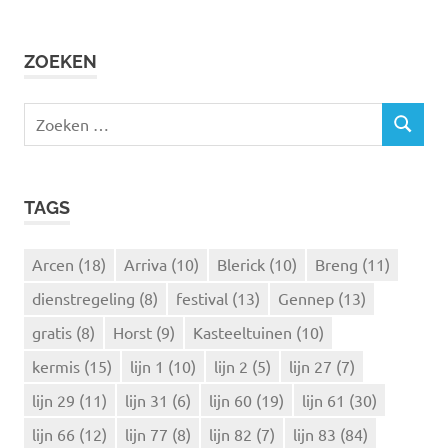
ZOEKEN
Z
Z
o
O
e
E
k
K
TAGS
e
E
N
n
n
Arcen
(18)
Arriva
(10)
Blerick
(10)
Breng
(11)
a
dienstregeling
(8)
festival
(13)
Gennep
(13)
a
r
gratis
(8)
Horst
(9)
Kasteeltuinen
(10)
:
kermis
(15)
lijn 1
(10)
lijn 2
(5)
lijn 27
(7)
lijn 29
(11)
lijn 31
(6)
lijn 60
(19)
lijn 61
(30)
lijn 66
(12)
lijn 77
(8)
lijn 82
(7)
lijn 83
(84)