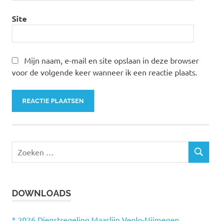
Site
Mijn naam, e-mail en site opslaan in deze browser
voor de volgende keer wanneer ik een reactie plaats.
Z
Z
o
O
e
E
k
K
DOWNLOADS
e
E
N
n
n
* 2026 Dienstregeling Maaslijn Venlo-Nijmegen