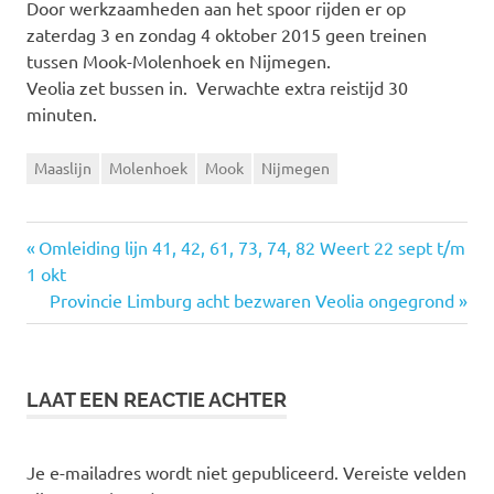
Door werkzaamheden aan het spoor rijden er op
zaterdag 3 en zondag 4 oktober 2015 geen treinen
tussen Mook-Molenhoek en Nijmegen.
Veolia zet bussen in. Verwachte extra reistijd 30
minuten.
Maaslijn
Molenhoek
Mook
Nijmegen
Vorige
Omleiding lijn 41, 42, 61, 73, 74, 82 Weert 22 sept t/m
Bericht
1 okt
bericht:
Volgende
Provincie Limburg acht bezwaren Veolia ongegrond
navigatie
bericht:
LAAT EEN REACTIE ACHTER
Je e-mailadres wordt niet gepubliceerd.
Vereiste velden