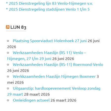
a
* 2025 Dienstregeling lijn 83 Venlo-Nijmegen v.v.
r
* 2025 Dienstregeling stadslijnen Venlo 1 t/m 5
:
LIJN 83
Plaatsing Spoorviaduct Molenhoek 27 juni
26 juni
2026
Werkzaamheden Maaslijn (RS 11) Venlo –
Nijmegen, 27 t/m 29 juni
26 juni 2026
Werkzaamheden Maaslijn (RS-11) Roermond-Venlo
26 juni 2026
Werkkzaamheden Maaslijn Nijmegen Boxmeer
3
mei 2026
Uitgaanstip: hardloopevenement Venloop zondag
29 maart
28 maart 2026
Omleidingen actueel
26 maart 2026