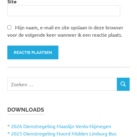
Site
Mijn naam, e-mail en site opslaan in deze browser
voor de volgende keer wanneer ik een reactie plaats.
Z
Z
o
O
e
E
k
K
DOWNLOADS
e
E
N
n
n
* 2026 Dienstregeling Maaslijn Venlo-Nijmegen
a
* 2025 Dienstregeling Noord Midden Limburg Bus