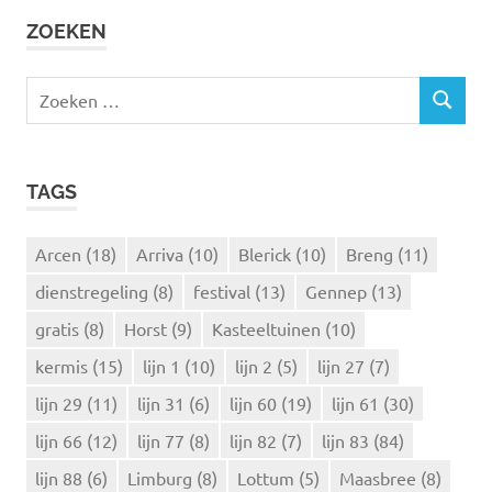
ZOEKEN
Z
Z
o
O
e
E
k
K
TAGS
e
E
N
n
n
Arcen
(18)
Arriva
(10)
Blerick
(10)
Breng
(11)
a
dienstregeling
(8)
festival
(13)
Gennep
(13)
a
r
gratis
(8)
Horst
(9)
Kasteeltuinen
(10)
:
kermis
(15)
lijn 1
(10)
lijn 2
(5)
lijn 27
(7)
lijn 29
(11)
lijn 31
(6)
lijn 60
(19)
lijn 61
(30)
lijn 66
(12)
lijn 77
(8)
lijn 82
(7)
lijn 83
(84)
lijn 88
(6)
Limburg
(8)
Lottum
(5)
Maasbree
(8)