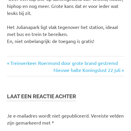
hiphop en nog meer. Grote kans dat er voor ieder wat
leuks bij zit.
Het Julianapark ligt vlak tegenover het station, ideaal
met bus en trein te bereiken.
En, niet onbelangrijk: de toegang is gratis!
Vorige
Treinverkeer Roermond door grote brand gestremd
Bericht
bericht:
Volgende
Nieuwe halte Koningslust 22 juli
bericht:
navigatie
LAAT EEN REACTIE ACHTER
Je e-mailadres wordt niet gepubliceerd.
Vereiste velden
zijn gemarkeerd met
*