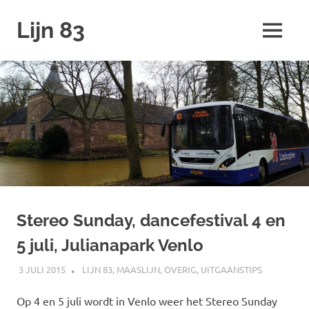
Ga
Lijn 83
naar
MENU
de
inhoud
Stereo Sunday, dancefestival 4 en
5 juli, Julianapark Venlo
3 JULI 2015
SPOORZOEKER
LIJN 83
,
MAASLIJN
,
OVERIG
,
UITGAANSTIPS
Op 4 en 5 juli wordt in Venlo weer het Stereo Sunday