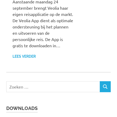
Aanstaande maandag 24
september brengt Veolia haar
eigen reisapplicatie op de markt.
De Veolia App dient als optimale
ondersteuning bij het plannen
en uitvoeren van de
persoonlijke reis. De App is
gratis te downloaden in…
LEES VERDER
Z
Z
o
O
e
E
k
K
DOWNLOADS
e
E
N
n