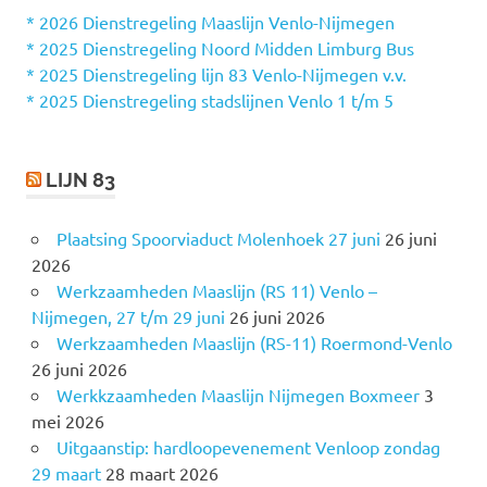
n
* 2026 Dienstregeling Maaslijn Venlo-Nijmegen
a
* 2025 Dienstregeling Noord Midden Limburg Bus
a
* 2025 Dienstregeling lijn 83 Venlo-Nijmegen v.v.
r
* 2025 Dienstregeling stadslijnen Venlo 1 t/m 5
:
LIJN 83
Plaatsing Spoorviaduct Molenhoek 27 juni
26 juni
2026
Werkzaamheden Maaslijn (RS 11) Venlo –
Nijmegen, 27 t/m 29 juni
26 juni 2026
Werkzaamheden Maaslijn (RS-11) Roermond-Venlo
26 juni 2026
Werkkzaamheden Maaslijn Nijmegen Boxmeer
3
mei 2026
Uitgaanstip: hardloopevenement Venloop zondag
29 maart
28 maart 2026