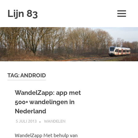
Ga
Lijn 83
naar
MENU
de
inhoud
TAG:
ANDROID
WandelZapp: app met
500+ wandelingen in
Nederland
5 JULI 2013
JOHAN
WANDELEN
WandelZapp Met behulp van