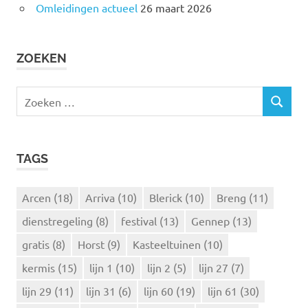
Omleidingen actueel
26 maart 2026
ZOEKEN
Z
Z
o
O
e
E
k
K
TAGS
e
E
N
n
n
Arcen
(18)
Arriva
(10)
Blerick
(10)
Breng
(11)
a
dienstregeling
(8)
festival
(13)
Gennep
(13)
a
r
gratis
(8)
Horst
(9)
Kasteeltuinen
(10)
:
kermis
(15)
lijn 1
(10)
lijn 2
(5)
lijn 27
(7)
lijn 29
(11)
lijn 31
(6)
lijn 60
(19)
lijn 61
(30)