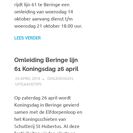
rijdt lijn 61 te Beringe een
omleiding van woensdag 14
oktober aanvang dienst t/m
woensdag 21 oktober 18.00 uur.
LEES VERDER
Omleiding Beringe lijn
61 Koningsdag 26 april
24 APRIL 2014
JOHAN
OMLEIDINGEN
,
UITGAANSTIPS
Op zaterdag 26 april wordt
Koningsdag in Beringe gevierd
samen met de Elfdorpenloop en
het Koningsschieten van
Schutterij St Hubertus. Al deze
festiviteiten vinden plaats op