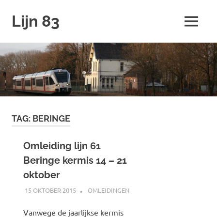
Ga
Lijn 83
naar
MENU
de
inhoud
TAG:
BERINGE
Omleiding lijn 61
Beringe kermis 14 – 21
oktober
15 OKTOBER 2015
JOHAN
OMLEIDINGEN
Vanwege de jaarlijkse kermis