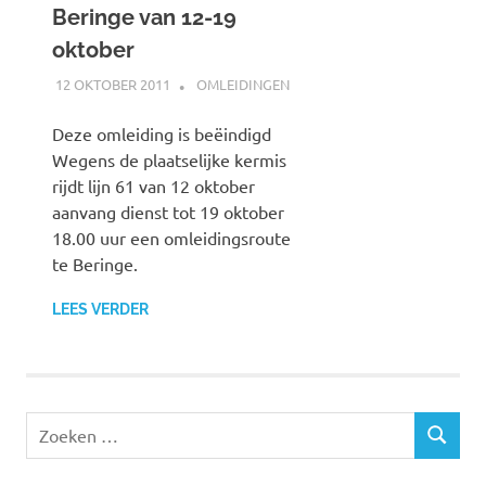
Beringe van 12-19
oktober
12 OKTOBER 2011
JOHAN
OMLEIDINGEN
Deze omleiding is beëindigd
Wegens de plaatselijke kermis
rijdt lijn 61 van 12 oktober
aanvang dienst tot 19 oktober
18.00 uur een omleidingsroute
te Beringe.
LEES VERDER
Z
Z
o
O
e