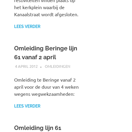
het kerkplein waarbij de
Kanaalstraat wordt afgesloten.
LEES VERDER
Omleiding Beringe lijn
61 vanaf 2 april
4 APRIL 2012
JOHAN
OMLEIDINGEN
Omleiding te Beringe vanaf 2
april voor de duur van 4 weken
wegens wegwekzaamheden:
LEES VERDER
Omleiding lijn 61