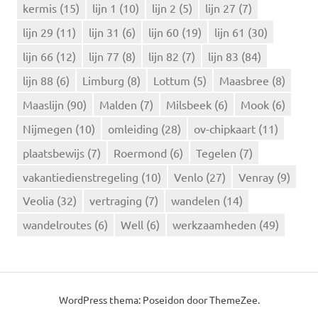
kermis
(15)
lijn 1
(10)
lijn 2
(5)
lijn 27
(7)
lijn 29
(11)
lijn 31
(6)
lijn 60
(19)
lijn 61
(30)
lijn 66
(12)
lijn 77
(8)
lijn 82
(7)
lijn 83
(84)
lijn 88
(6)
Limburg
(8)
Lottum
(5)
Maasbree
(8)
Maaslijn
(90)
Malden
(7)
Milsbeek
(6)
Mook
(6)
Nijmegen
(10)
omleiding
(28)
ov-chipkaart
(11)
plaatsbewijs
(7)
Roermond
(6)
Tegelen
(7)
vakantiedienstregeling
(10)
Venlo
(27)
Venray
(9)
Veolia
(32)
vertraging
(7)
wandelen
(14)
wandelroutes
(6)
Well
(6)
werkzaamheden
(49)
WordPress thema: Poseidon door ThemeZee.