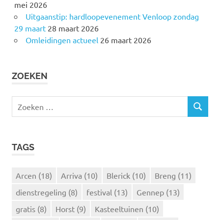
mei 2026
Uitgaanstip: hardloopevenement Venloop zondag
29 maart
28 maart 2026
Omleidingen actueel
26 maart 2026
ZOEKEN
Z
Z
o
O
e
E
k
K
TAGS
e
E
N
n
n
Arcen
(18)
Arriva
(10)
Blerick
(10)
Breng
(11)
a
dienstregeling
(8)
festival
(13)
Gennep
(13)
a
r
gratis
(8)
Horst
(9)
Kasteeltuinen
(10)
: