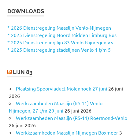
E
k
K
DOWNLOADS
e
E
N
n
n
* 2026 Dienstregeling Maaslijn Venlo-Nijmegen
a
* 2025 Dienstregeling Noord Midden Limburg Bus
a
* 2025 Dienstregeling lijn 83 Venlo-Nijmegen v.v.
r
* 2025 Dienstregeling stadslijnen Venlo 1 t/m 5
:
LIJN 83
Plaatsing Spoorviaduct Molenhoek 27 juni
26 juni
2026
Werkzaamheden Maaslijn (RS 11) Venlo –
Nijmegen, 27 t/m 29 juni
26 juni 2026
Werkzaamheden Maaslijn (RS-11) Roermond-Venlo
26 juni 2026
Werkkzaamheden Maaslijn Nijmegen Boxmeer
3