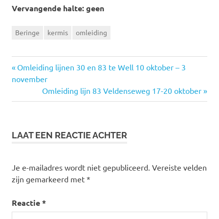
Vervangende halte: geen
Beringe
kermis
omleiding
Vorige
Omleiding lijnen 30 en 83 te Well 10 oktober – 3
Bericht
november
bericht:
Volgende
Omleiding lijn 83 Veldenseweg 17-20 oktober
navigatie
bericht:
LAAT EEN REACTIE ACHTER
Je e-mailadres wordt niet gepubliceerd.
Vereiste velden
zijn gemarkeerd met
*
Reactie
*