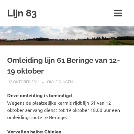
Ga
Lijn 83
naar
MENU
de
inhoud
Omleiding lijn 61 Beringe van 12-
19 oktober
12 OKTOBER 2011
JOHAN
OMLEIDINGEN
Deze omleiding is beëindigd
Wegens de plaatselijke kermis rijdt lijn 61 van 12
oktober aanvang dienst tot 19 oktober 18.00 uur een
omleidingsroute te Beringe.
Vervallen halte: Ghielen