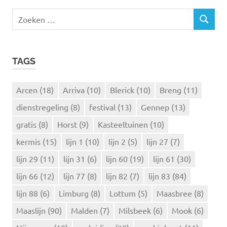
Z
Z
o
O
e
E
k
K
TAGS
e
E
N
n
n
Arcen
(18)
Arriva
(10)
Blerick
(10)
Breng
(11)
a
dienstregeling
(8)
festival
(13)
Gennep
(13)
a
r
gratis
(8)
Horst
(9)
Kasteeltuinen
(10)
:
kermis
(15)
lijn 1
(10)
lijn 2
(5)
lijn 27
(7)
lijn 29
(11)
lijn 31
(6)
lijn 60
(19)
lijn 61
(30)
lijn 66
(12)
lijn 77
(8)
lijn 82
(7)
lijn 83
(84)
lijn 88
(6)
Limburg
(8)
Lottum
(5)
Maasbree
(8)
Maaslijn
(90)
Malden
(7)
Milsbeek
(6)
Mook
(6)