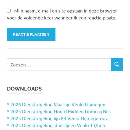
Mijn naam, e-mail en site opslaan in deze browser
voor de volgende keer wanneer ik een reactie plaats.
Z
Z
o
O
e
E
k
K
DOWNLOADS
e
E
N
n
n
* 2026 Dienstregeling Maaslijn Venlo-Nijmegen
a
* 2025 Dienstregeling Noord Midden Limburg Bus
a
* 2025 Dienstregeling lijn 83 Venlo-Nijmegen v.v.
r
* 2025 Dienstregeling stadslijnen Venlo 1 t/m 5