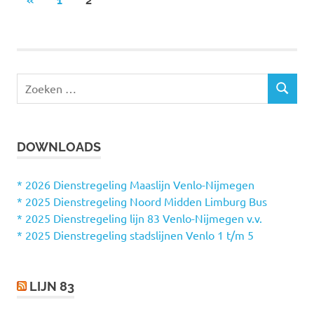
«
VORIGE
1
2
Berichten
BERICHTEN
paginering
Z
Z
o
O
e
E
k
K
DOWNLOADS
e
E
N
n
n
* 2026 Dienstregeling Maaslijn Venlo-Nijmegen
a
* 2025 Dienstregeling Noord Midden Limburg Bus
a
* 2025 Dienstregeling lijn 83 Venlo-Nijmegen v.v.
r
* 2025 Dienstregeling stadslijnen Venlo 1 t/m 5
:
LIJN 83