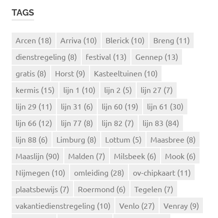
k
K
TAGS
e
E
N
n
n
Arcen
(18)
Arriva
(10)
Blerick
(10)
Breng
(11)
a
dienstregeling
(8)
festival
(13)
Gennep
(13)
a
r
gratis
(8)
Horst
(9)
Kasteeltuinen
(10)
:
kermis
(15)
lijn 1
(10)
lijn 2
(5)
lijn 27
(7)
lijn 29
(11)
lijn 31
(6)
lijn 60
(19)
lijn 61
(30)
lijn 66
(12)
lijn 77
(8)
lijn 82
(7)
lijn 83
(84)
lijn 88
(6)
Limburg
(8)
Lottum
(5)
Maasbree
(8)
Maaslijn
(90)
Malden
(7)
Milsbeek
(6)
Mook
(6)
Nijmegen
(10)
omleiding
(28)
ov-chipkaart
(11)
plaatsbewijs
(7)
Roermond
(6)
Tegelen
(7)
vakantiedienstregeling
(10)
Venlo
(27)
Venray
(9)