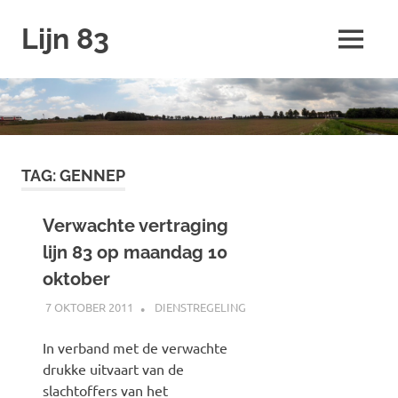
Ga
Lijn 83
naar
MENU
de
inhoud
TAG:
GENNEP
Verwachte vertraging
lijn 83 op maandag 10
oktober
7 OKTOBER 2011
JOHAN
DIENSTREGELING
In verband met de verwachte
drukke uitvaart van de
slachtoffers van het