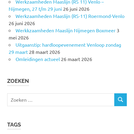
Werkzaamheden Maaslijn (RS 11) Venlo –
Nijmegen, 27 t/m 29 juni
26 juni 2026
Werkzaamheden Maaslijn (RS-11) Roermond-Venlo
26 juni 2026
Werkkzaamheden Maaslijn Nijmegen Boxmeer
3
mei 2026
Uitgaanstip: hardloopevenement Venloop zondag
29 maart
28 maart 2026
Omleidingen actueel
26 maart 2026
ZOEKEN
Z
Z
o
O
e
E
k
K
TAGS
e
E
N
n