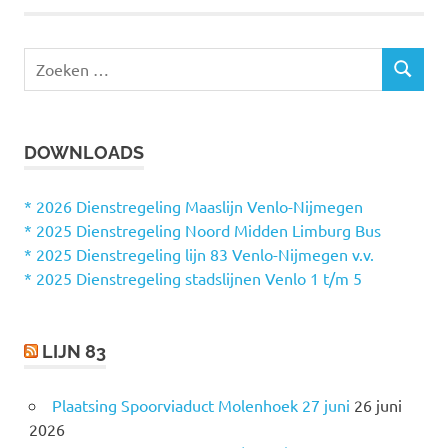
Z
Z
o
O
e
E
k
K
DOWNLOADS
e
E
N
n
n
* 2026 Dienstregeling Maaslijn Venlo-Nijmegen
a
* 2025 Dienstregeling Noord Midden Limburg Bus
a
* 2025 Dienstregeling lijn 83 Venlo-Nijmegen v.v.
r
* 2025 Dienstregeling stadslijnen Venlo 1 t/m 5
:
LIJN 83
Plaatsing Spoorviaduct Molenhoek 27 juni
26 juni
2026