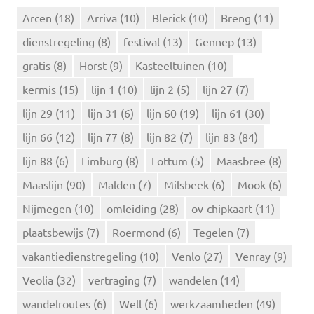
n
Arcen
(18)
Arriva
(10)
Blerick
(10)
Breng
(11)
a
dienstregeling
(8)
festival
(13)
Gennep
(13)
a
r
gratis
(8)
Horst
(9)
Kasteeltuinen
(10)
:
kermis
(15)
lijn 1
(10)
lijn 2
(5)
lijn 27
(7)
lijn 29
(11)
lijn 31
(6)
lijn 60
(19)
lijn 61
(30)
lijn 66
(12)
lijn 77
(8)
lijn 82
(7)
lijn 83
(84)
lijn 88
(6)
Limburg
(8)
Lottum
(5)
Maasbree
(8)
Maaslijn
(90)
Malden
(7)
Milsbeek
(6)
Mook
(6)
Nijmegen
(10)
omleiding
(28)
ov-chipkaart
(11)
plaatsbewijs
(7)
Roermond
(6)
Tegelen
(7)
vakantiedienstregeling
(10)
Venlo
(27)
Venray
(9)
Veolia
(32)
vertraging
(7)
wandelen
(14)
wandelroutes
(6)
Well
(6)
werkzaamheden
(49)