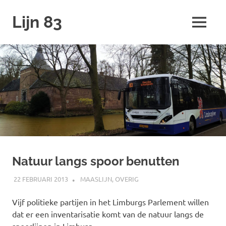
Ga
Lijn 83
naar
MENU
de
inhoud
Natuur langs spoor benutten
22 FEBRUARI 2013
SPOORZOEKER
MAASLIJN
,
OVERIG
Vijf politieke partijen in het Limburgs Parlement willen
dat er een inventarisatie komt van de natuur langs de