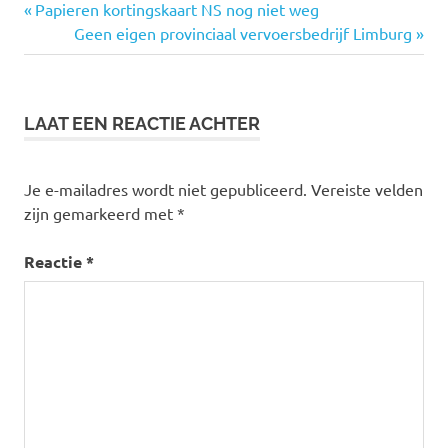
Vorige
Papieren kortingskaart NS nog niet weg
Bericht
bericht:
Volgende
Geen eigen provinciaal vervoersbedrijf Limburg
bericht:
navigatie
LAAT EEN REACTIE ACHTER
Je e-mailadres wordt niet gepubliceerd.
Vereiste velden
zijn gemarkeerd met
*
Reactie
*