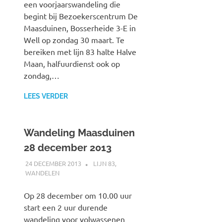
een voorjaarswandeling die
begint bij Bezoekerscentrum De
Maasduinen, Bosserheide 3-E in
Well op zondag 30 maart. Te
bereiken met lijn 83 halte Halve
Maan, halfuurdienst ook op
zondag,…
LEES VERDER
Wandeling Maasduinen
28 december 2013
24 DECEMBER 2013
SPOORZOEKER
LIJN 83
,
WANDELEN
Op 28 december om 10.00 uur
start een 2 uur durende
wandeling voor volwassenen