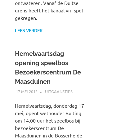
ontwateren. Vanaf de Duitse
grens heeft het kanaal vrij spel
gekregen.
LEES VERDER
Hemelvaartsdag
opening speelbos
Bezoekerscentrum De
Maasduinen
17 MEI 2012
SPOORZOEKER
UITGAANSTIPS
Hemelvaartsdag, donderdag 17
mei, opent wethouder Buiting
om 14.00 uur het speelbos bij
bezoekerscentrum De
Maasduinen in de Bosserheide