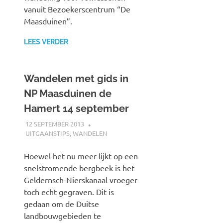
vanuit Bezoekerscentrum “De
Maasduinen”.
LEES VERDER
Wandelen met gids in
NP Maasduinen de
Hamert 14 september
12 SEPTEMBER 2013
JOHAN
UITGAANSTIPS
,
WANDELEN
Hoewel het nu meer lijkt op een
snelstromende bergbeek is het
Geldernsch-Nierskanaal vroeger
toch echt gegraven. Dit is
gedaan om de Duitse
landbouwgebieden te