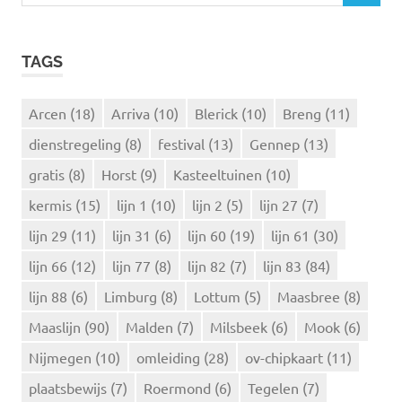
o
O
e
E
k
K
TAGS
e
E
N
n
n
Arcen
(18)
Arriva
(10)
Blerick
(10)
Breng
(11)
a
dienstregeling
(8)
festival
(13)
Gennep
(13)
a
r
gratis
(8)
Horst
(9)
Kasteeltuinen
(10)
:
kermis
(15)
lijn 1
(10)
lijn 2
(5)
lijn 27
(7)
lijn 29
(11)
lijn 31
(6)
lijn 60
(19)
lijn 61
(30)
lijn 66
(12)
lijn 77
(8)
lijn 82
(7)
lijn 83
(84)
lijn 88
(6)
Limburg
(8)
Lottum
(5)
Maasbree
(8)
Maaslijn
(90)
Malden
(7)
Milsbeek
(6)
Mook
(6)
Nijmegen
(10)
omleiding
(28)
ov-chipkaart
(11)
plaatsbewijs
(7)
Roermond
(6)
Tegelen
(7)