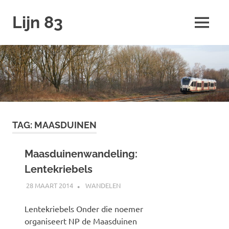
Ga
Lijn 83
naar
MENU
de
inhoud
TAG:
MAASDUINEN
Maasduinenwandeling:
Lentekriebels
28 MAART 2014
JOHAN
WANDELEN
Lentekriebels Onder die noemer
organiseert NP de Maasduinen