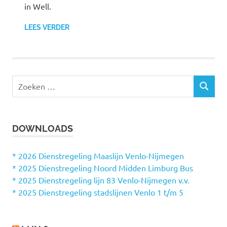
in Well.
LEES VERDER
Z
Z
o
O
e
E
k
K
DOWNLOADS
e
E
N
n
n
* 2026 Dienstregeling Maaslijn Venlo-Nijmegen
a
* 2025 Dienstregeling Noord Midden Limburg Bus
a
* 2025 Dienstregeling lijn 83 Venlo-Nijmegen v.v.
r
* 2025 Dienstregeling stadslijnen Venlo 1 t/m 5
: