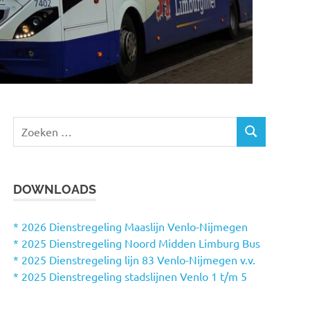
Z
Z
o
O
e
E
k
K
DOWNLOADS
e
E
N
n
n
* 2026 Dienstregeling Maaslijn Venlo-Nijmegen
a
* 2025 Dienstregeling Noord Midden Limburg Bus
a
* 2025 Dienstregeling lijn 83 Venlo-Nijmegen v.v.
r
* 2025 Dienstregeling stadslijnen Venlo 1 t/m 5
: