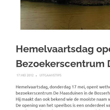
Hemelvaartsdag op
Bezoekerscentrum 
17 MEI 2012
SPOORZOEKER
UITGAANSTIPS
Hemelvaartsdag, donderdag 17 mei, opent wethou
bezoekerscentrum De Maasduinen in de Bosserhe
Hij maakt dan ook bekend wie de mooiste naam v
De opening van het speelbos is een onderdeel va