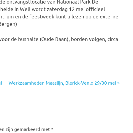
e ontvangstlocatie van Nationaal Park De
eide in Well wordt zaterdag 12 mei officieel
ntrum en de feestweek kunt u lezen op de externe
Bergen)
voor de bushalte (Oude Baan), borden volgen, circa
i
Volgende
Werkzaamheden Maaslijn, Blerick-Venlo 29/30 mei
bericht:
den zijn gemarkeerd met
*