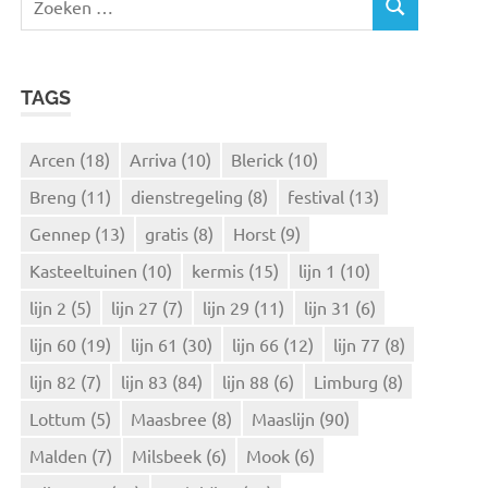
Z
o
O
e
E
k
K
TAGS
e
E
N
n
n
Arcen
(18)
Arriva
(10)
Blerick
(10)
a
Breng
(11)
dienstregeling
(8)
festival
(13)
a
r
Gennep
(13)
gratis
(8)
Horst
(9)
:
Kasteeltuinen
(10)
kermis
(15)
lijn 1
(10)
lijn 2
(5)
lijn 27
(7)
lijn 29
(11)
lijn 31
(6)
lijn 60
(19)
lijn 61
(30)
lijn 66
(12)
lijn 77
(8)
lijn 82
(7)
lijn 83
(84)
lijn 88
(6)
Limburg
(8)
Lottum
(5)
Maasbree
(8)
Maaslijn
(90)
Malden
(7)
Milsbeek
(6)
Mook
(6)