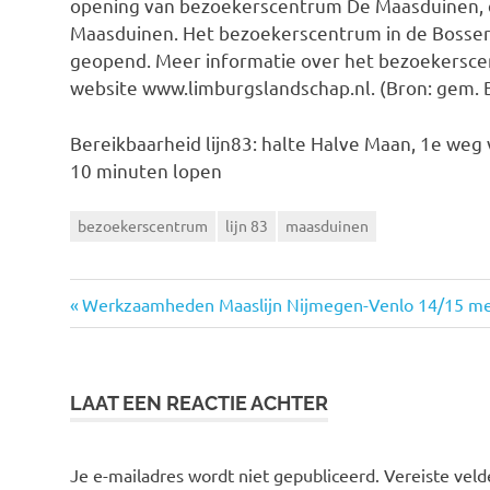
opening van bezoekerscentrum De Maasduinen, d
Maasduinen. Het bezoekerscentrum in de Bosserh
geopend. Meer informatie over het bezoekersce
website www.limburgslandschap.nl. (Bron: gem. 
Bereikbaarheid lijn83: halte Halve Maan, 1e weg 
10 minuten lopen
bezoekerscentrum
lijn 83
maasduinen
Vorige
Werkzaamheden Maaslijn Nijmegen-Venlo 14/15 me
Bericht
bericht:
navigatie
LAAT EEN REACTIE ACHTER
Je e-mailadres wordt niet gepubliceerd.
Vereiste vel