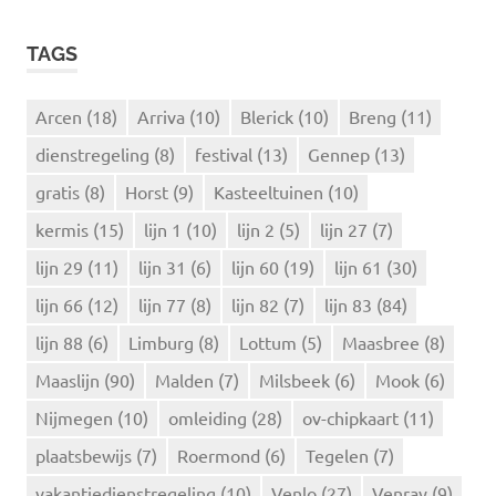
e
E
k
K
TAGS
e
E
N
n
n
Arcen
(18)
Arriva
(10)
Blerick
(10)
Breng
(11)
a
dienstregeling
(8)
festival
(13)
Gennep
(13)
a
r
gratis
(8)
Horst
(9)
Kasteeltuinen
(10)
:
kermis
(15)
lijn 1
(10)
lijn 2
(5)
lijn 27
(7)
lijn 29
(11)
lijn 31
(6)
lijn 60
(19)
lijn 61
(30)
lijn 66
(12)
lijn 77
(8)
lijn 82
(7)
lijn 83
(84)
lijn 88
(6)
Limburg
(8)
Lottum
(5)
Maasbree
(8)
Maaslijn
(90)
Malden
(7)
Milsbeek
(6)
Mook
(6)
Nijmegen
(10)
omleiding
(28)
ov-chipkaart
(11)
plaatsbewijs
(7)
Roermond
(6)
Tegelen
(7)
vakantiedienstregeling
(10)
Venlo
(27)
Venray
(9)