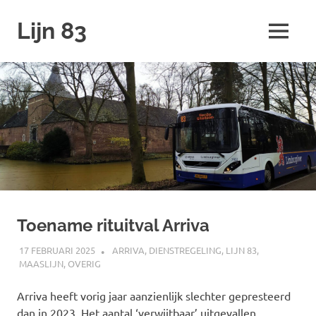
Ga
Lijn 83
naar
MENU
de
inhoud
Toename rituitval Arriva
17 FEBRUARI 2025
SPOORZOEKER
ARRIVA
,
DIENSTREGELING
,
LIJN 83
,
MAASLIJN
,
OVERIG
Arriva heeft vorig jaar aanzienlijk slechter gepresteerd
dan in 2023. Het aantal ‘verwijtbaar’ uitgevallen