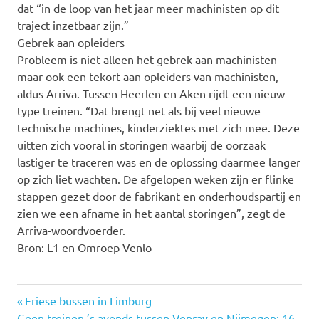
dat “in de loop van het jaar meer machinisten op dit
traject inzetbaar zijn.”
Gebrek aan opleiders
Probleem is niet alleen het gebrek aan machinisten
maar ook een tekort aan opleiders van machinisten,
aldus Arriva. Tussen Heerlen en Aken rijdt een nieuw
type treinen. “Dat brengt net als bij veel nieuwe
technische machines, kinderziektes met zich mee. Deze
uitten zich vooral in storingen waarbij de oorzaak
lastiger te traceren was en de oplossing daarmee langer
op zich liet wachten. De afgelopen weken zijn er flinke
stappen gezet door de fabrikant en onderhoudspartij en
zien we een afname in het aantal storingen”, zegt de
Arriva-woordvoerder.
Bron: L1 en Omroep Venlo
Vorige
Friese bussen in Limburg
Volgende
Geen treinen ’s avonds tussen Venray en Nijmegen: 16
bericht: