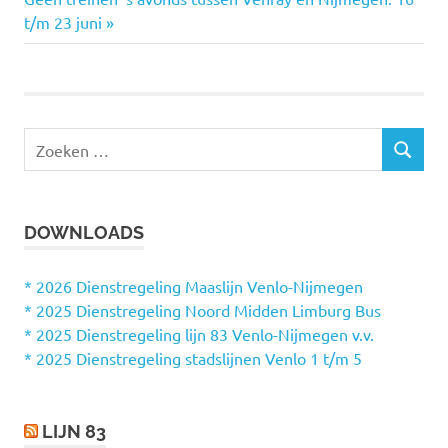
Bericht
bericht:
t/m 23 juni
navigatie
Z
Z
o
O
e
E
k
K
DOWNLOADS
e
E
N
n
n
* 2026 Dienstregeling Maaslijn Venlo-Nijmegen
a
* 2025 Dienstregeling Noord Midden Limburg Bus
a
* 2025 Dienstregeling lijn 83 Venlo-Nijmegen v.v.
r
* 2025 Dienstregeling stadslijnen Venlo 1 t/m 5
:
LIJN 83