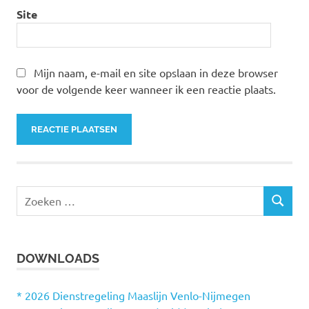
Site
Mijn naam, e-mail en site opslaan in deze browser
voor de volgende keer wanneer ik een reactie plaats.
Z
Z
o
O
e
E
k
K
DOWNLOADS
e
E
N
n
n
* 2026 Dienstregeling Maaslijn Venlo-Nijmegen