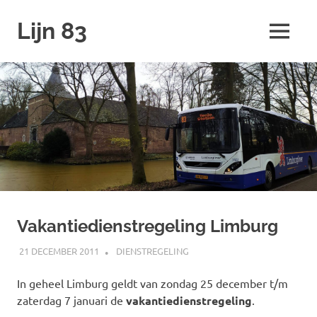
Ga
Lijn 83
naar
MENU
de
inhoud
Vakantiedienstregeling Limburg
21 DECEMBER 2011
SPOORZOEKER
DIENSTREGELING
In geheel Limburg geldt van zondag 25 december t/m
zaterdag 7 januari de
vakantiedienstregeling
.