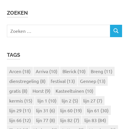
ZOEKEN
Z
Z
o
O
e
E
k
K
TAGS
e
E
N
n
n
Arcen
(18)
Arriva
(10)
Blerick
(10)
Breng
(11)
a
dienstregeling
(8)
festival
(13)
Gennep
(13)
a
r
gratis
(8)
Horst
(9)
Kasteeltuinen
(10)
:
kermis
(15)
lijn 1
(10)
lijn 2
(5)
lijn 27
(7)
lijn 29
(11)
lijn 31
(6)
lijn 60
(19)
lijn 61
(30)
lijn 66
(12)
lijn 77
(8)
lijn 82
(7)
lijn 83
(84)