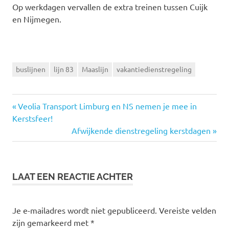
Op werkdagen vervallen de extra treinen tussen Cuijk
en Nijmegen.
buslijnen
lijn 83
Maaslijn
vakantiedienstregeling
Vorige
Veolia Transport Limburg en NS nemen je mee in
Bericht
Kerstsfeer!
bericht:
Volgende
Afwijkende dienstregeling kerstdagen
navigatie
bericht:
LAAT EEN REACTIE ACHTER
Je e-mailadres wordt niet gepubliceerd.
Vereiste velden
zijn gemarkeerd met
*