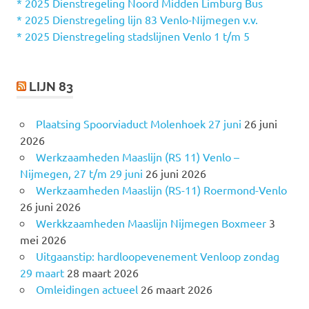
a
* 2025 Dienstregeling Noord Midden Limburg Bus
a
* 2025 Dienstregeling lijn 83 Venlo-Nijmegen v.v.
r
* 2025 Dienstregeling stadslijnen Venlo 1 t/m 5
:
LIJN 83
Plaatsing Spoorviaduct Molenhoek 27 juni
26 juni
2026
Werkzaamheden Maaslijn (RS 11) Venlo –
Nijmegen, 27 t/m 29 juni
26 juni 2026
Werkzaamheden Maaslijn (RS-11) Roermond-Venlo
26 juni 2026
Werkkzaamheden Maaslijn Nijmegen Boxmeer
3
mei 2026
Uitgaanstip: hardloopevenement Venloop zondag
29 maart
28 maart 2026
Omleidingen actueel
26 maart 2026