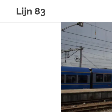
Ga
Lijn 83
naar
de
inhoud