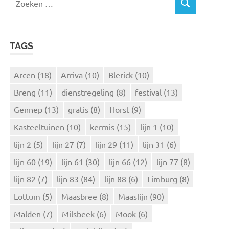
Z
o
O
e
E
k
K
TAGS
e
E
N
n
n
Arcen
(18)
Arriva
(10)
Blerick
(10)
a
Breng
(11)
dienstregeling
(8)
festival
(13)
a
r
Gennep
(13)
gratis
(8)
Horst
(9)
:
Kasteeltuinen
(10)
kermis
(15)
lijn 1
(10)
lijn 2
(5)
lijn 27
(7)
lijn 29
(11)
lijn 31
(6)
lijn 60
(19)
lijn 61
(30)
lijn 66
(12)
lijn 77
(8)
lijn 82
(7)
lijn 83
(84)
lijn 88
(6)
Limburg
(8)
Lottum
(5)
Maasbree
(8)
Maaslijn
(90)
Malden
(7)
Milsbeek
(6)
Mook
(6)