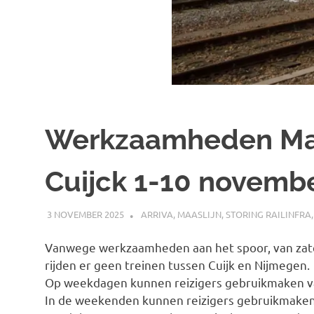
Werkzaamheden Maa
Cuijck 1-10 novemb
3 NOVEMBER 2025
SPOORZOEKER
ARRIVA
,
MAASLIJN
,
STORING RAILINFRA
Vanwege werkzaamheden aan het spoor, van za
rijden er geen treinen tussen Cuijk en Nijmegen.
Op weekdagen kunnen reizigers gebruikmaken va
In de weekenden kunnen reizigers gebruikmaken