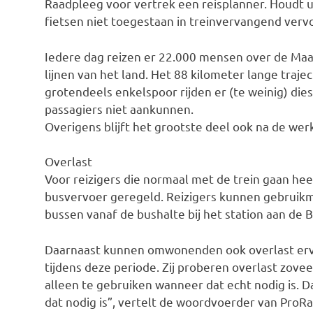
Raadpleeg voor vertrek een reisplanner. Houdt u 
fietsen niet toegestaan in treinvervangend vervo
Iedere dag reizen er 22.000 mensen over de Maas
lijnen van het land. Het 88 kilometer lange traje
grotendeels enkelspoor rijden er (te weinig) dies
passagiers niet aankunnen.
Overigens blijft het grootste deel ook na de w
Overlast
Voor reizigers die normaal met de trein gaan hee
busvervoer geregeld. Reizigers kunnen gebruikm
bussen vanaf de bushalte bij het station aan de 
Daarnaast kunnen omwonenden ook overlast erv
tijdens deze periode. Zij proberen overlast zove
alleen te gebruiken wanneer dat echt nodig is.
dat nodig is”, vertelt de woordvoerder van ProRai