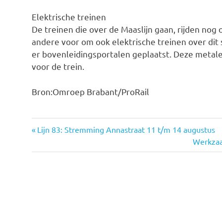
Elektrische treinen
De treinen die over de Maaslijn gaan, rijden nog
andere voor om ook elektrische treinen over dit
er bovenleidingsportalen geplaatst. Deze metal
voor de trein.
Bron:Omroep Brabant/ProRail
Vorige
Lijn 83: Stremming Annastraat 11 t/m 14 augustus
Bericht
bericht:
Volgen
Werkzaa
bericht:
navigatie