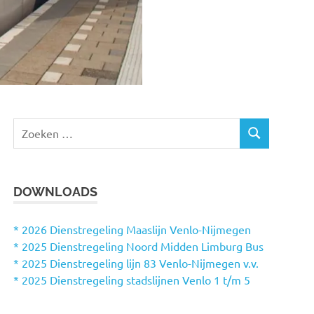
Z
Z
o
O
e
E
k
K
DOWNLOADS
e
E
N
n
n
* 2026 Dienstregeling Maaslijn Venlo-Nijmegen
a
* 2025 Dienstregeling Noord Midden Limburg Bus
a
* 2025 Dienstregeling lijn 83 Venlo-Nijmegen v.v.
r
* 2025 Dienstregeling stadslijnen Venlo 1 t/m 5
: