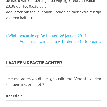
de nacht van donderdag 6 op vrijdag 7 februari vanaf
23.38 uur tot 05.30 uur.
Veolia zet bussen in: houdt u rekening met extra reistijd
van een half uur.
Vorige
Winterexcursie op De Hamert 26 januari 2014
Bericht
bericht:
Volgende
Vollemaanswandeling Afferden op 14 februari
bericht:
navigatie
LAAT EEN REACTIE ACHTER
Je e-mailadres wordt niet gepubliceerd.
Vereiste velden
zijn gemarkeerd met
*
Reactie
*