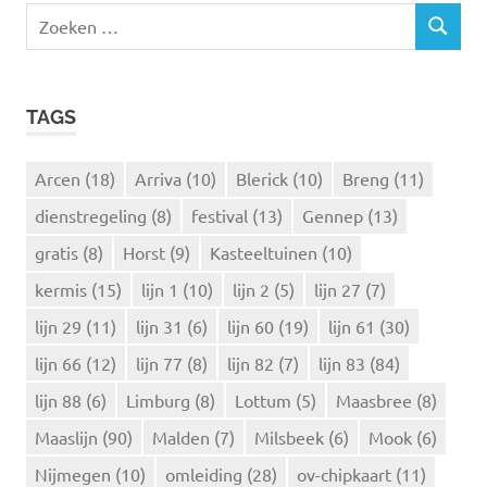
Z
Z
o
O
e
E
k
K
TAGS
e
E
N
n
n
Arcen
(18)
Arriva
(10)
Blerick
(10)
Breng
(11)
a
dienstregeling
(8)
festival
(13)
Gennep
(13)
a
r
gratis
(8)
Horst
(9)
Kasteeltuinen
(10)
:
kermis
(15)
lijn 1
(10)
lijn 2
(5)
lijn 27
(7)
lijn 29
(11)
lijn 31
(6)
lijn 60
(19)
lijn 61
(30)
lijn 66
(12)
lijn 77
(8)
lijn 82
(7)
lijn 83
(84)
lijn 88
(6)
Limburg
(8)
Lottum
(5)
Maasbree
(8)
Maaslijn
(90)
Malden
(7)
Milsbeek
(6)
Mook
(6)
Nijmegen
(10)
omleiding
(28)
ov-chipkaart
(11)