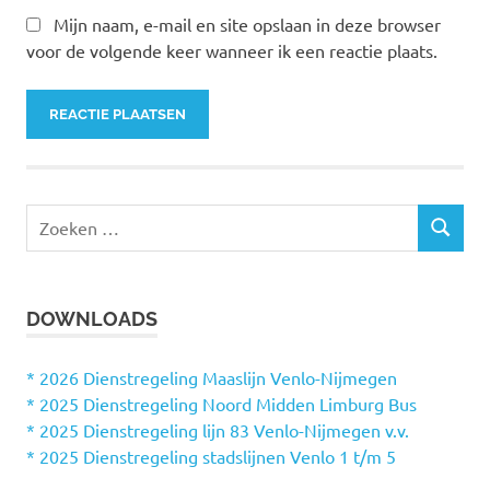
Mijn naam, e-mail en site opslaan in deze browser
voor de volgende keer wanneer ik een reactie plaats.
Z
Z
o
O
e
E
k
K
DOWNLOADS
e
E
N
n
n
* 2026 Dienstregeling Maaslijn Venlo-Nijmegen
a
* 2025 Dienstregeling Noord Midden Limburg Bus
a
* 2025 Dienstregeling lijn 83 Venlo-Nijmegen v.v.
r
* 2025 Dienstregeling stadslijnen Venlo 1 t/m 5
: