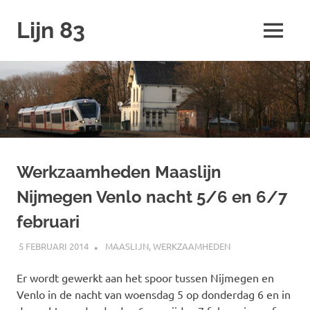
Ga
Lijn 83
naar
MENU
de
inhoud
Werkzaamheden Maaslijn
Nijmegen Venlo nacht 5/6 en 6/7
februari
5 FEBRUARI 2014
SPOORZOEKER
MAASLIJN
,
WERKZAAMHEDEN
Er wordt gewerkt aan het spoor tussen Nijmegen en
Venlo in de nacht van woensdag 5 op donderdag 6 en in