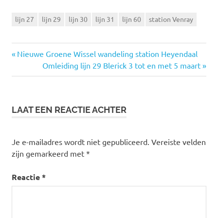
lijn 27
lijn 29
lijn 30
lijn 31
lijn 60
station Venray
Vorige
Nieuwe Groene Wissel wandeling station Heyendaal
Bericht
bericht:
Volgende
Omleiding lijn 29 Blerick 3 tot en met 5 maart
bericht:
navigatie
LAAT EEN REACTIE ACHTER
Je e-mailadres wordt niet gepubliceerd.
Vereiste velden
zijn gemarkeerd met
*
Reactie
*