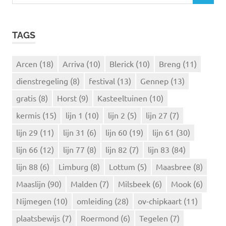
o
O
e
E
k
K
TAGS
e
E
N
n
n
Arcen
(18)
Arriva
(10)
Blerick
(10)
Breng
(11)
a
dienstregeling
(8)
festival
(13)
Gennep
(13)
a
r
gratis
(8)
Horst
(9)
Kasteeltuinen
(10)
:
kermis
(15)
lijn 1
(10)
lijn 2
(5)
lijn 27
(7)
lijn 29
(11)
lijn 31
(6)
lijn 60
(19)
lijn 61
(30)
lijn 66
(12)
lijn 77
(8)
lijn 82
(7)
lijn 83
(84)
lijn 88
(6)
Limburg
(8)
Lottum
(5)
Maasbree
(8)
Maaslijn
(90)
Malden
(7)
Milsbeek
(6)
Mook
(6)
Nijmegen
(10)
omleiding
(28)
ov-chipkaart
(11)
plaatsbewijs
(7)
Roermond
(6)
Tegelen
(7)