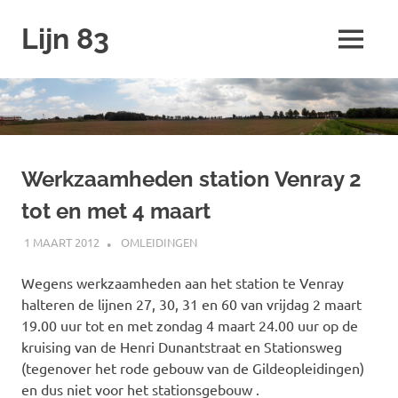
Ga
Lijn 83
naar
MENU
de
inhoud
Werkzaamheden station Venray 2
tot en met 4 maart
1 MAART 2012
JOHAN
OMLEIDINGEN
Wegens werkzaamheden aan het station te Venray
halteren de lijnen 27, 30, 31 en 60 van vrijdag 2 maart
19.00 uur tot en met zondag 4 maart 24.00 uur
op de
kruising van de Henri Dunantstraat en Stationsweg
(tegenover het rode gebouw van de Gildeopleidingen)
en dus niet voor het stationsgebouw .