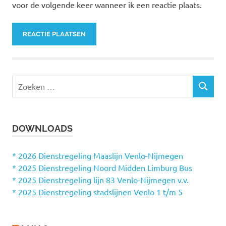
voor de volgende keer wanneer ik een reactie plaats.
Z
Z
o
O
e
E
k
K
DOWNLOADS
e
E
N
n
n
* 2026 Dienstregeling Maaslijn Venlo-Nijmegen
a
* 2025 Dienstregeling Noord Midden Limburg Bus
a
* 2025 Dienstregeling lijn 83 Venlo-Nijmegen v.v.
r
* 2025 Dienstregeling stadslijnen Venlo 1 t/m 5
: