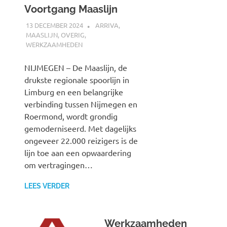
Voortgang Maaslijn
13 DECEMBER 2024
SPOORZOEKER
ARRIVA
,
MAASLIJN
,
OVERIG
,
WERKZAAMHEDEN
NIJMEGEN – De Maaslijn, de
drukste regionale spoorlijn in
Limburg en een belangrijke
verbinding tussen Nijmegen en
Roermond, wordt grondig
gemoderniseerd. Met dagelijks
ongeveer 22.000 reizigers is de
lijn toe aan een opwaardering
om vertragingen…
LEES VERDER
Werkzaamheden