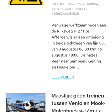
10 AUGUSTUS 2025
SPOORZOEKER
ARRIVA
,
LIJN 83
,
OMLEIDINGEN
,
WERKZAAMHEDEN
Vanwege werkzaamheden aan
de Rijksweg N 271 te
Afferden, is er een omleiding
in beide richtingen van lijn 83,
van 3 augustus 06:00 t/m 15
augustus 19:00. De haltes
Veer naar Sambeek, Gening
en Heukelom…
LEES VERDER
Maaslijn: geen treinen
tussen Venlo en Mook-
Molenhoek 9-t/m 17