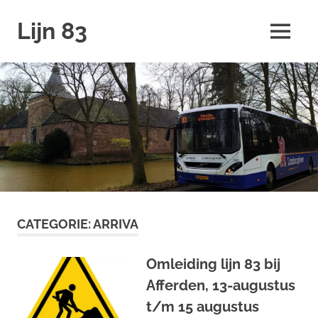
Ga
Lijn 83
naar
MENU
de
inhoud
CATEGORIE:
ARRIVA
Omleiding lijn 83 bij
Afferden, 13-augustus
t/m 15 augustus