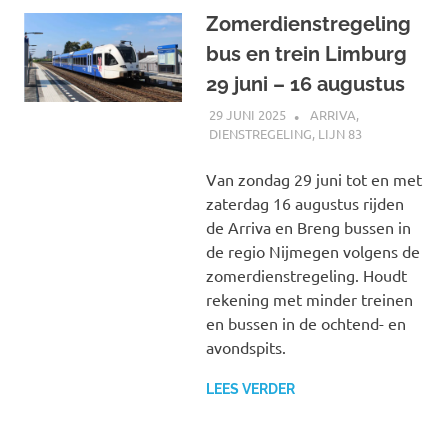
Zomerdienstregeling
bus en trein Limburg
29 juni – 16 augustus
29 JUNI 2025
JOHAN
ARRIVA
,
DIENSTREGELING
,
LIJN 83
Van zondag 29 juni tot en met
zaterdag 16 augustus rijden
de Arriva en Breng bussen in
de regio Nijmegen volgens de
zomerdienstregeling. Houdt
rekening met minder treinen
en bussen in de ochtend- en
avondspits.
LEES VERDER