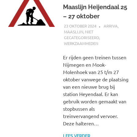
Maaslijn Heijendaal 25
– 27 oktober
23 OKTOBER 2024
SPOORZOEKER
ARRIVA
,
MAASLIJN
,
NIET
GECATEGORISEERD
,
WERKZAAMHEDEN
Er rijden geen treinen tussen
Nijmegen en Mook-
Molenhoek van 25 t/m 27
oktober vanwege de plaatsing
van een nieuwe brug bij
station Heyendaal. Er kan
gebruik worden gemaakt van
stopbussen als
treinvervangend vervoer.
Deze halteren…
LEES VERDER