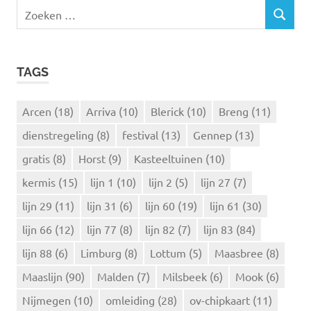
Z
Z
o
O
e
E
k
K
TAGS
e
E
N
n
n
Arcen
(18)
Arriva
(10)
Blerick
(10)
Breng
(11)
a
dienstregeling
(8)
festival
(13)
Gennep
(13)
a
r
gratis
(8)
Horst
(9)
Kasteeltuinen
(10)
:
kermis
(15)
lijn 1
(10)
lijn 2
(5)
lijn 27
(7)
lijn 29
(11)
lijn 31
(6)
lijn 60
(19)
lijn 61
(30)
lijn 66
(12)
lijn 77
(8)
lijn 82
(7)
lijn 83
(84)
lijn 88
(6)
Limburg
(8)
Lottum
(5)
Maasbree
(8)
Maaslijn
(90)
Malden
(7)
Milsbeek
(6)
Mook
(6)
Nijmegen
(10)
omleiding
(28)
ov-chipkaart
(11)