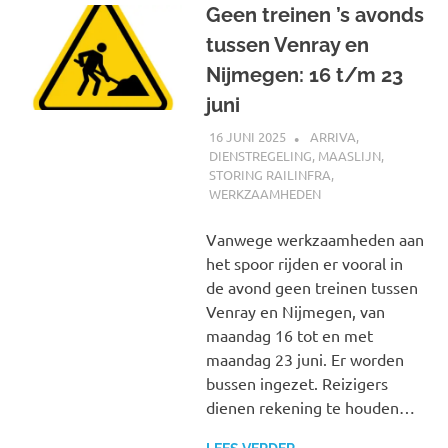
Geen treinen ’s avonds
tussen Venray en
Nijmegen: 16 t/m 23
juni
16 JUNI 2025
SPOORZOEKER
ARRIVA
,
DIENSTREGELING
,
MAASLIJN
,
STORING RAILINFRA
,
WERKZAAMHEDEN
Vanwege werkzaamheden aan
het spoor rijden er vooral in
de avond geen treinen tussen
Venray en Nijmegen, van
maandag 16 tot en met
maandag 23 juni. Er worden
bussen ingezet. Reizigers
dienen rekening te houden…