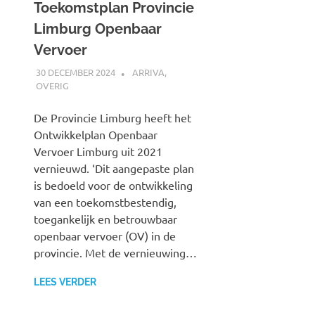
Toekomstplan Provincie
Limburg Openbaar
Vervoer
30 DECEMBER 2024
SPOORZOEKER
ARRIVA
,
OVERIG
De Provincie Limburg heeft het
Ontwikkelplan Openbaar
Vervoer Limburg uit 2021
vernieuwd. ‘Dit aangepaste plan
is bedoeld voor de ontwikkeling
van een toekomstbestendig,
toegankelijk en betrouwbaar
openbaar vervoer (OV) in de
provincie. Met de vernieuwing…
LEES VERDER