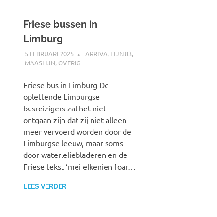
Friese bussen in
Limburg
5 FEBRUARI 2025
SPOORZOEKER
ARRIVA
,
LIJN 83
,
MAASLIJN
,
OVERIG
Friese bus in Limburg De
oplettende Limburgse
busreizigers zal het niet
ontgaan zijn dat zij niet alleen
meer vervoerd worden door de
Limburgse leeuw, maar soms
door waterleliebladeren en de
Friese tekst ‘mei elkenien foar…
LEES VERDER