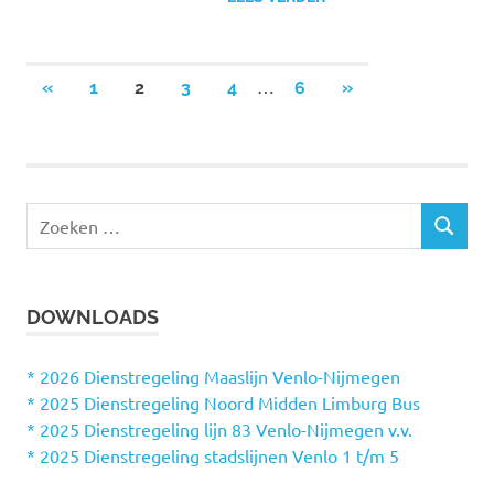
…
«
VORIGE
1
2
3
4
6
VOLGENDE
»
Berichten
BERICHTEN
BERICHTEN
paginering
Z
Z
o
O
e
E
k
K
DOWNLOADS
e
E
N
n
n
* 2026 Dienstregeling Maaslijn Venlo-Nijmegen
a
* 2025 Dienstregeling Noord Midden Limburg Bus
a
* 2025 Dienstregeling lijn 83 Venlo-Nijmegen v.v.
r
* 2025 Dienstregeling stadslijnen Venlo 1 t/m 5
: