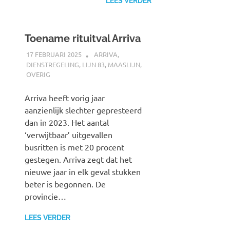
LEES VERDER
Toename rituitval Arriva
17 FEBRUARI 2025
SPOORZOEKER
ARRIVA
,
DIENSTREGELING
,
LIJN 83
,
MAASLIJN
,
OVERIG
Arriva heeft vorig jaar
aanzienlijk slechter gepresteerd
dan in 2023. Het aantal
‘verwijtbaar’ uitgevallen
busritten is met 20 procent
gestegen. Arriva zegt dat het
nieuwe jaar in elk geval stukken
beter is begonnen. De
provincie…
LEES VERDER