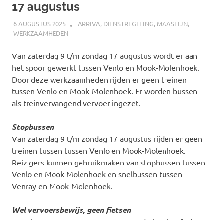
17 augustus
6 AUGUSTUS 2025
SPOORZOEKER
ARRIVA
,
DIENSTREGELING
,
MAASLIJN
,
WERKZAAMHEDEN
Van zaterdag 9 t/m zondag 17 augustus wordt er aan
het spoor gewerkt tussen Venlo en Mook-Molenhoek.
Door deze werkzaamheden rijden er geen treinen
tussen Venlo en Mook-Molenhoek. Er worden bussen
als treinvervangend vervoer ingezet.
Stopbussen
Van zaterdag 9 t/m zondag 17 augustus rijden er geen
treinen tussen tussen Venlo en Mook-Molenhoek.
Reizigers kunnen gebruikmaken van stopbussen tussen
Venlo en Mook Molenhoek en snelbussen tussen
Venray en Mook-Molenhoek.
Wel vervoersbewijs, geen fietsen