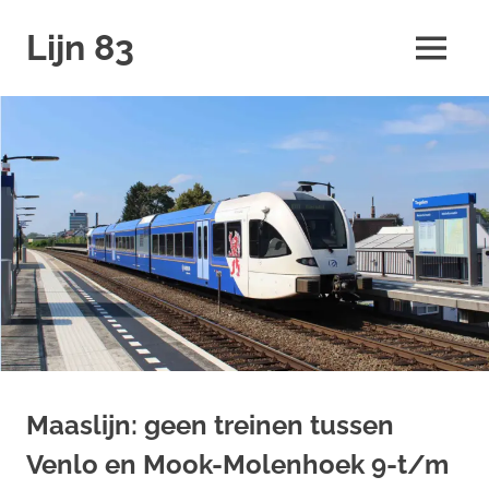
Ga
Lijn 83
naar
MENU
de
inhoud
Maaslijn: geen treinen tussen
Venlo en Mook-Molenhoek 9-t/m