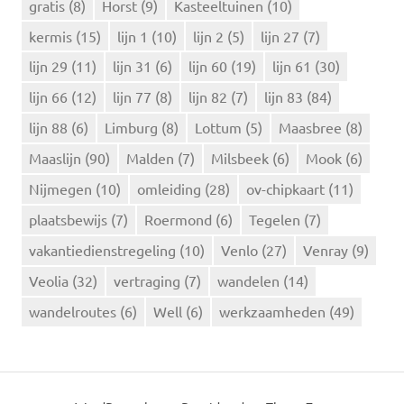
r
gratis
(8)
Horst
(9)
Kasteeltuinen
(10)
:
kermis
(15)
lijn 1
(10)
lijn 2
(5)
lijn 27
(7)
lijn 29
(11)
lijn 31
(6)
lijn 60
(19)
lijn 61
(30)
lijn 66
(12)
lijn 77
(8)
lijn 82
(7)
lijn 83
(84)
lijn 88
(6)
Limburg
(8)
Lottum
(5)
Maasbree
(8)
Maaslijn
(90)
Malden
(7)
Milsbeek
(6)
Mook
(6)
Nijmegen
(10)
omleiding
(28)
ov-chipkaart
(11)
plaatsbewijs
(7)
Roermond
(6)
Tegelen
(7)
vakantiedienstregeling
(10)
Venlo
(27)
Venray
(9)
Veolia
(32)
vertraging
(7)
wandelen
(14)
wandelroutes
(6)
Well
(6)
werkzaamheden
(49)