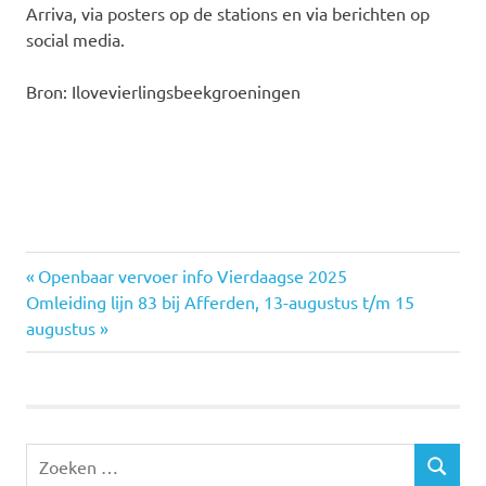
Arriva, via posters op de stations en via berichten op
social media.
Bron: Ilovevierlingsbeekgroeningen
Vorige
Openbaar vervoer info Vierdaagse 2025
Bericht
Volgende
Omleiding lijn 83 bij Afferden, 13-augustus t/m 15
bericht:
bericht:
augustus
navigatie
Z
Z
o