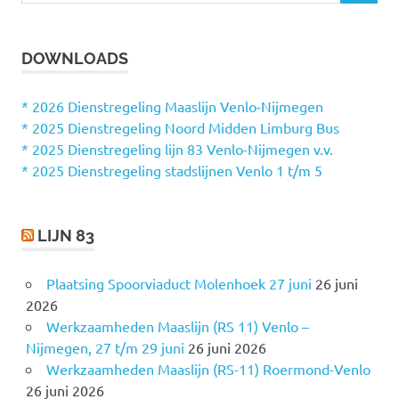
O
e
E
k
K
DOWNLOADS
e
E
N
n
n
* 2026 Dienstregeling Maaslijn Venlo-Nijmegen
a
* 2025 Dienstregeling Noord Midden Limburg Bus
a
* 2025 Dienstregeling lijn 83 Venlo-Nijmegen v.v.
r
* 2025 Dienstregeling stadslijnen Venlo 1 t/m 5
:
LIJN 83
Plaatsing Spoorviaduct Molenhoek 27 juni
26 juni
2026
Werkzaamheden Maaslijn (RS 11) Venlo –
Nijmegen, 27 t/m 29 juni
26 juni 2026
Werkzaamheden Maaslijn (RS-11) Roermond-Venlo
26 juni 2026