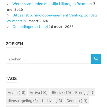
Werkkzaamheden Maaslijn Nijmegen Boxmeer
3
mei 2026
Uitgaanstip: hardloopevenement Venloop zondag
29 maart
28 maart 2026
Omleidingen actueel
26 maart 2026
ZOEKEN
Z
Z
o
O
e
E
k
K
TAGS
e
E
N
n
n
Arcen
(18)
Arriva
(10)
Blerick
(10)
Breng
(11)
a
dienstregeling
(8)
festival
(13)
Gennep
(13)
a