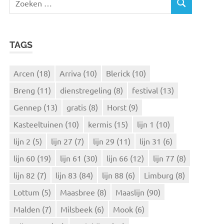
Z
o
O
e
E
k
K
TAGS
e
E
N
n
n
Arcen
(18)
Arriva
(10)
Blerick
(10)
a
Breng
(11)
dienstregeling
(8)
festival
(13)
a
r
Gennep
(13)
gratis
(8)
Horst
(9)
:
Kasteeltuinen
(10)
kermis
(15)
lijn 1
(10)
lijn 2
(5)
lijn 27
(7)
lijn 29
(11)
lijn 31
(6)
lijn 60
(19)
lijn 61
(30)
lijn 66
(12)
lijn 77
(8)
lijn 82
(7)
lijn 83
(84)
lijn 88
(6)
Limburg
(8)
Lottum
(5)
Maasbree
(8)
Maaslijn
(90)
Malden
(7)
Milsbeek
(6)
Mook
(6)