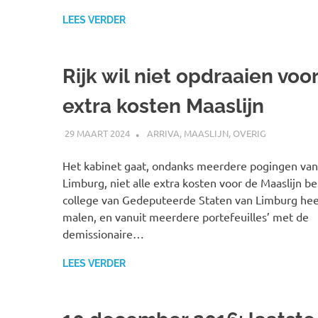
LEES VERDER
Rijk wil niet opdraaien voor
extra kosten Maaslijn
29 MAART 2024
SPOORZOEKER
ARRIVA
,
MAASLIJN
,
OVERIG
Het kabinet gaat, ondanks meerdere pogingen van
Limburg, niet alle extra kosten voor de Maaslijn be
college van Gedeputeerde Staten van Limburg he
malen, en vanuit meerdere portefeuilles’ met de
demissionaire…
LEES VERDER