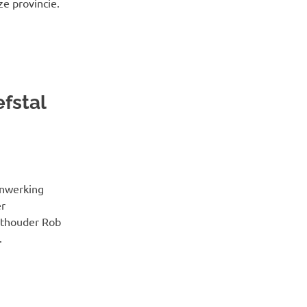
ze provincie.
fstal
enwerking
er
ethouder Rob
.