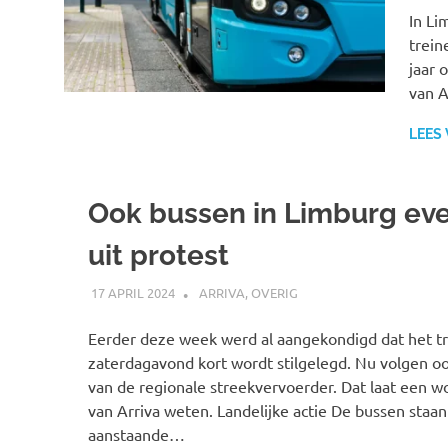
In Li
trein
jaar 
van A
LEES
Ook bussen in Limburg even
uit protest
17 APRIL 2024
SPOORZOEKER
ARRIVA
,
OVERIG
Eerder deze week werd al aangekondigd dat het t
zaterdagavond kort wordt stilgelegd. Nu volgen oo
van de regionale streekvervoerder. Dat laat een 
van Arriva weten. Landelijke actie De bussen staan
aanstaande…