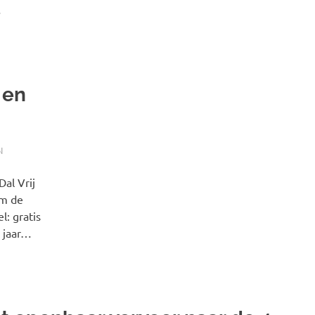
…
 en
N
al Vrij
am de
l: gratis
 jaar…