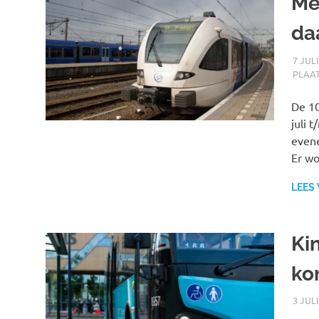
Me
da
7 JUL
PLAA
De 10
juli 
evene
Er wo
LEES
Ki
kor
3 JUL