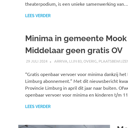
theaterpodium, is een unieke samenwerking van
LEES VERDER
Minima in gemeente Mook
Middelaar geen gratis OV
29 JULI 2024
SPOORZOEKER
ARRIVA
,
LIJN 83
,
OVERIG
,
PLAATSBEWIJZE
“Gratis openbaar vervoer voor minima dankzij het D
Limburg abonnement.” Met dit nieuwsbericht kw
Provincie Limburg in april dit jaar naar buiten. Ofwe
openbaar vervoer voor minima en kinderen t/m 11
LEES VERDER