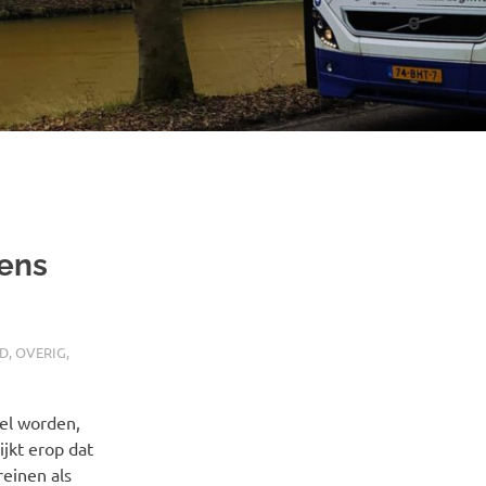
dens
RD
,
OVERIG
,
kel worden,
ijkt erop dat
reinen als