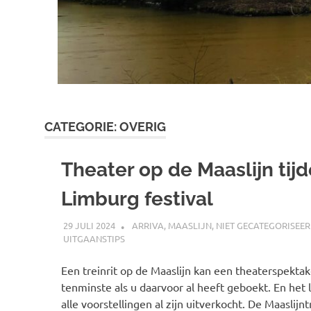
CATEGORIE:
OVERIG
Theater op de Maaslijn tij
Limburg festival
29 JULI 2024
SPOORZOEKER
ARRIVA
,
MAASLIJN
,
NIET GECATEGORISEE
UITGAANSTIPS
Een treinrit op de Maaslijn kan een theaterspekta
tenminste als u daarvoor al heeft geboekt. En het l
alle voorstellingen al zijn uitverkocht. De Maaslijnt