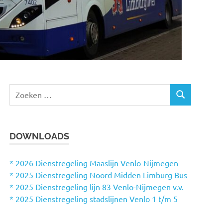
Z
Z
o
O
e
E
k
K
DOWNLOADS
e
E
N
n
n
* 2026 Dienstregeling Maaslijn Venlo-Nijmegen
a
* 2025 Dienstregeling Noord Midden Limburg Bus
a
* 2025 Dienstregeling lijn 83 Venlo-Nijmegen v.v.
r
* 2025 Dienstregeling stadslijnen Venlo 1 t/m 5
: