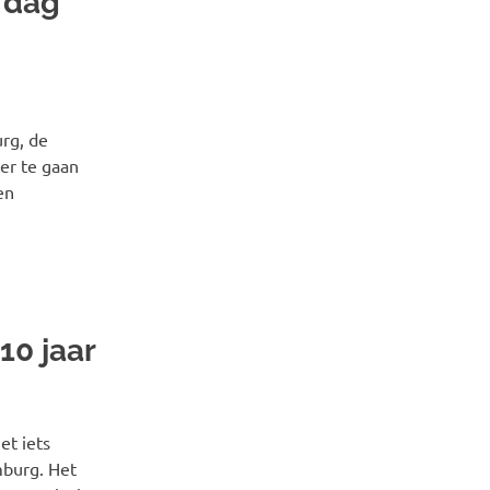
 dag
rg, de
er te gaan
en
10 jaar
et iets
mburg. Het