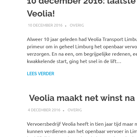
10 december 2016: laatste
Veolia!
10 DECEMBER 2016
SPOORZOEKER
OVERIG
Alweer 10 jaar geleden had Veolia Transport Limbu
primeur om in geheel Limburg het openbaar vervo
verzorgen. En na een, om begrijpelijke redenen, e
kwakkelende start, ging het snel in de lift…
LEES VERDER
Veolia maakt net winst na 
4 DECEMBER 2016
SPOORZOEKER
OVERIG
Vervoersbedrijf Veolia heeft in tien jaar tijd maar n
kunnen verdienen aan het openbaar vervoer in Li