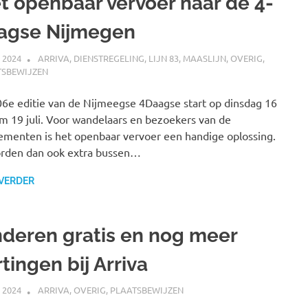
t openbaar vervoer naar de 4-
agse Nijmegen
I 2024
SPOORZOEKER
ARRIVA
,
DIENSTREGELING
,
LIJN 83
,
MAASLIJN
,
OVERIG
,
TSBEWIJZEN
6e editie van de Nijmeegse 4Daagse start op dinsdag 16
t/m 19 juli. Voor wandelaars en bezoekers van de
menten is het openbaar vervoer een handige oplossing.
rden dan ook extra bussen…
 VERDER
nderen gratis en nog meer
tingen bij Arriva
I 2024
SPOORZOEKER
ARRIVA
,
OVERIG
,
PLAATSBEWIJZEN