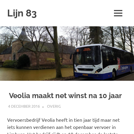
Ga
Lijn 83
naar
MENU
de
inhoud
Veolia maakt net winst na 10 jaar
4 DECEMBER 2016
SPOORZOEKER
OVERIG
Vervoersbedrijf Veolia heeft in tien jaar tijd maar net
iets kunnen verdienen aan het openbaar vervoer in