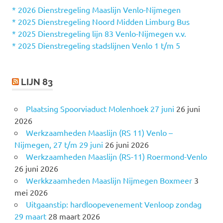
n
* 2026 Dienstregeling Maaslijn Venlo-Nijmegen
a
* 2025 Dienstregeling Noord Midden Limburg Bus
a
* 2025 Dienstregeling lijn 83 Venlo-Nijmegen v.v.
r
* 2025 Dienstregeling stadslijnen Venlo 1 t/m 5
:
LIJN 83
Plaatsing Spoorviaduct Molenhoek 27 juni
26 juni
2026
Werkzaamheden Maaslijn (RS 11) Venlo –
Nijmegen, 27 t/m 29 juni
26 juni 2026
Werkzaamheden Maaslijn (RS-11) Roermond-Venlo
26 juni 2026
Werkkzaamheden Maaslijn Nijmegen Boxmeer
3
mei 2026
Uitgaanstip: hardloopevenement Venloop zondag
29 maart
28 maart 2026