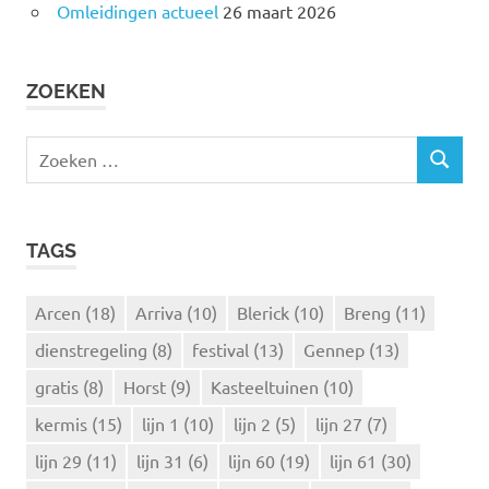
Omleidingen actueel
26 maart 2026
ZOEKEN
Z
Z
o
O
e
E
k
K
TAGS
e
E
N
n
n
Arcen
(18)
Arriva
(10)
Blerick
(10)
Breng
(11)
a
dienstregeling
(8)
festival
(13)
Gennep
(13)
a
r
gratis
(8)
Horst
(9)
Kasteeltuinen
(10)
:
kermis
(15)
lijn 1
(10)
lijn 2
(5)
lijn 27
(7)
lijn 29
(11)
lijn 31
(6)
lijn 60
(19)
lijn 61
(30)