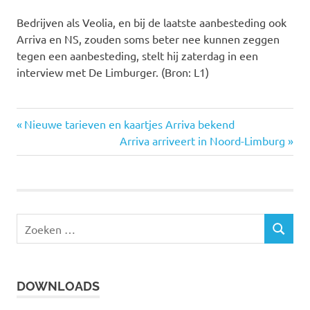
Bedrijven als Veolia, en bij de laatste aanbesteding ook
Arriva en NS, zouden soms beter nee kunnen zeggen
tegen een aanbesteding, stelt hij zaterdag in een
interview met De Limburger. (Bron: L1)
Vorige
Nieuwe tarieven en kaartjes Arriva bekend
Bericht
bericht:
Volgende
Arriva arriveert in Noord-Limburg
bericht:
navigatie
Z
Z
o
O
e
E
k
K
DOWNLOADS
e
E
N
n