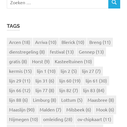
Z
o
O
e
E
k
K
TAGS
e
E
N
n
n
Arcen
(18)
Arriva
(10)
Blerick
(10)
Breng
(11)
a
dienstregeling
(8)
festival
(13)
Gennep
(13)
a
r
gratis
(8)
Horst
(9)
Kasteeltuinen
(10)
:
kermis
(15)
lijn 1
(10)
lijn 2
(5)
lijn 27
(7)
lijn 29
(11)
lijn 31
(6)
lijn 60
(19)
lijn 61
(30)
lijn 66
(12)
lijn 77
(8)
lijn 82
(7)
lijn 83
(84)
lijn 88
(6)
Limburg
(8)
Lottum
(5)
Maasbree
(8)
Maaslijn
(90)
Malden
(7)
Milsbeek
(6)
Mook
(6)
Nijmegen
(10)
omleiding
(28)
ov-chipkaart
(11)