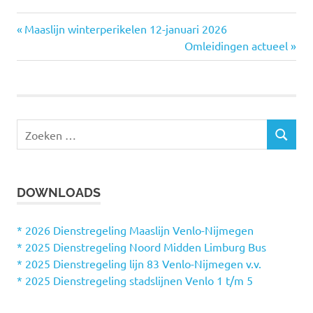
Vorige
Maaslijn winterperikelen 12-januari 2026
Bericht
bericht:
Volgende
Omleidingen actueel
bericht:
navigatie
Z
Z
o
O
e
E
k
K
DOWNLOADS
e
E
N
n
n
* 2026 Dienstregeling Maaslijn Venlo-Nijmegen
a
* 2025 Dienstregeling Noord Midden Limburg Bus
a
* 2025 Dienstregeling lijn 83 Venlo-Nijmegen v.v.
r
* 2025 Dienstregeling stadslijnen Venlo 1 t/m 5
: