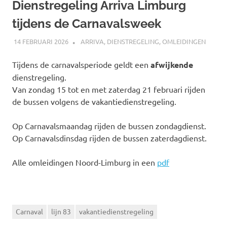
Dienstregeling Arriva Limburg
tijdens de Carnavalsweek
14 FEBRUARI 2026
JOHAN
ARRIVA
,
DIENSTREGELING
,
OMLEIDINGEN
Tijdens de carnavalsperiode geldt een
afwijkende
dienstregeling.
Van zondag 15 tot en met zaterdag 21 februari rijden
de bussen volgens de vakantiedienstregeling.
Op Carnavalsmaandag rijden de bussen zondagdienst.
Op Carnavalsdinsdag rijden de bussen zaterdagdienst.
Alle omleidingen Noord-Limburg in een
pdf
Carnaval
lijn 83
vakantiedienstregeling