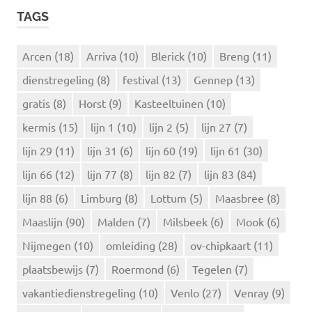
k
K
TAGS
e
E
N
n
n
Arcen
(18)
Arriva
(10)
Blerick
(10)
Breng
(11)
a
dienstregeling
(8)
festival
(13)
Gennep
(13)
a
r
gratis
(8)
Horst
(9)
Kasteeltuinen
(10)
:
kermis
(15)
lijn 1
(10)
lijn 2
(5)
lijn 27
(7)
lijn 29
(11)
lijn 31
(6)
lijn 60
(19)
lijn 61
(30)
lijn 66
(12)
lijn 77
(8)
lijn 82
(7)
lijn 83
(84)
lijn 88
(6)
Limburg
(8)
Lottum
(5)
Maasbree
(8)
Maaslijn
(90)
Malden
(7)
Milsbeek
(6)
Mook
(6)
Nijmegen
(10)
omleiding
(28)
ov-chipkaart
(11)
plaatsbewijs
(7)
Roermond
(6)
Tegelen
(7)
vakantiedienstregeling
(10)
Venlo
(27)
Venray
(9)