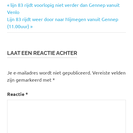
Vorige
lijn 83 rijdt voorlopig niet verder dan Gennep vanuit
Bericht
Venlo
bericht:
Volgende
Lijn 83 rijdt weer door naar Nijmegen vanuit Gennep
navigatie
bericht:
(11.00uur)
LAAT EEN REACTIE ACHTER
Je e-mailadres wordt niet gepubliceerd.
Vereiste velden
zijn gemarkeerd met
*
Reactie
*