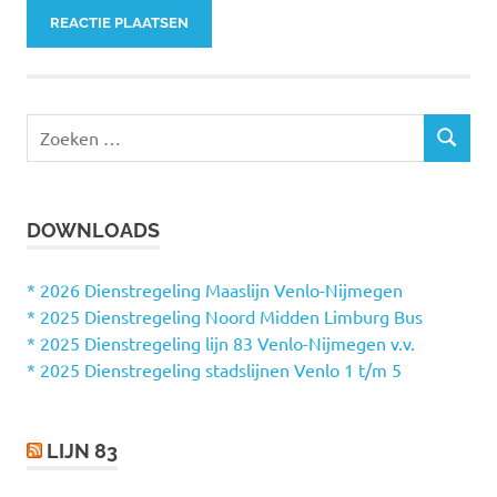
Z
Z
o
O
e
E
k
K
DOWNLOADS
e
E
N
n
n
* 2026 Dienstregeling Maaslijn Venlo-Nijmegen
a
* 2025 Dienstregeling Noord Midden Limburg Bus
a
* 2025 Dienstregeling lijn 83 Venlo-Nijmegen v.v.
r
* 2025 Dienstregeling stadslijnen Venlo 1 t/m 5
:
LIJN 83