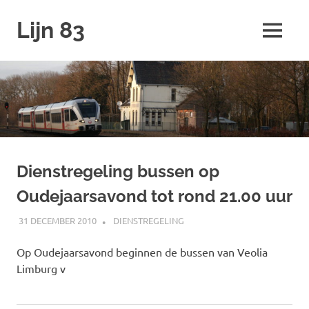
Ga
Lijn 83
naar
MENU
de
inhoud
Dienstregeling bussen op
Oudejaarsavond tot rond 21.00 uur
31 DECEMBER 2010
JOHAN
DIENSTREGELING
Op Oudejaarsavond beginnen de bussen van Veolia
Limburg v