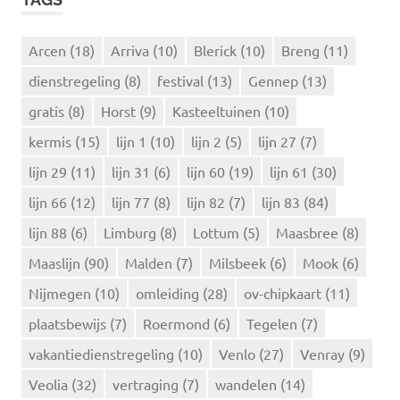
e
E
N
n
n
Arcen
(18)
Arriva
(10)
Blerick
(10)
Breng
(11)
a
dienstregeling
(8)
festival
(13)
Gennep
(13)
a
r
gratis
(8)
Horst
(9)
Kasteeltuinen
(10)
:
kermis
(15)
lijn 1
(10)
lijn 2
(5)
lijn 27
(7)
lijn 29
(11)
lijn 31
(6)
lijn 60
(19)
lijn 61
(30)
lijn 66
(12)
lijn 77
(8)
lijn 82
(7)
lijn 83
(84)
lijn 88
(6)
Limburg
(8)
Lottum
(5)
Maasbree
(8)
Maaslijn
(90)
Malden
(7)
Milsbeek
(6)
Mook
(6)
Nijmegen
(10)
omleiding
(28)
ov-chipkaart
(11)
plaatsbewijs
(7)
Roermond
(6)
Tegelen
(7)
vakantiedienstregeling
(10)
Venlo
(27)
Venray
(9)
Veolia
(32)
vertraging
(7)
wandelen
(14)