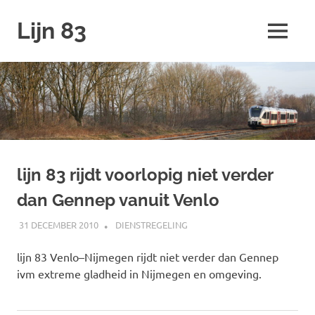
Ga
Lijn 83
naar
MENU
de
inhoud
lijn 83 rijdt voorlopig niet verder
dan Gennep vanuit Venlo
31 DECEMBER 2010
JOHAN
DIENSTREGELING
lijn 83 Venlo–Nijmegen rijdt niet verder dan Gennep
ivm extreme gladheid in Nijmegen en omgeving.