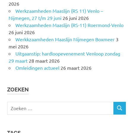
2026
Werkzaamheden Maaslijn (RS 11) Venlo –
Nijmegen, 27 t/m 29 juni
26 juni 2026
Werkzaamheden Maaslijn (RS-11) Roermond-Venlo
26 juni 2026
Werkkzaamheden Maaslijn Nijmegen Boxmeer
3
mei 2026
Uitgaanstip: hardloopevenement Venloop zondag
29 maart
28 maart 2026
Omleidingen actueel
26 maart 2026
ZOEKEN
Z
Z
o
O
e
E
k
K
TAGS