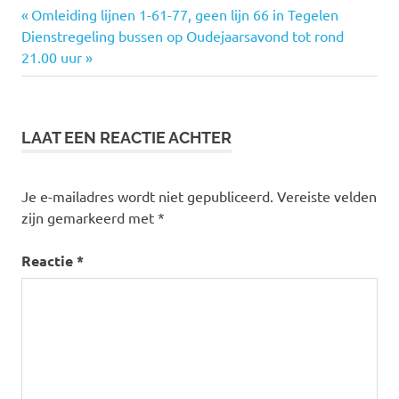
Vorige
Omleiding lijnen 1-61-77, geen lijn 66 in Tegelen
Bericht
Volgende
Dienstregeling bussen op Oudejaarsavond tot rond
bericht:
bericht:
21.00 uur
navigatie
LAAT EEN REACTIE ACHTER
Je e-mailadres wordt niet gepubliceerd.
Vereiste velden
zijn gemarkeerd met
*
Reactie
*