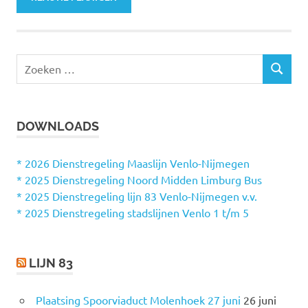
Z
Z
o
O
e
E
k
K
DOWNLOADS
e
E
N
n
n
* 2026 Dienstregeling Maaslijn Venlo-Nijmegen
a
* 2025 Dienstregeling Noord Midden Limburg Bus
a
* 2025 Dienstregeling lijn 83 Venlo-Nijmegen v.v.
r
* 2025 Dienstregeling stadslijnen Venlo 1 t/m 5
:
LIJN 83
Plaatsing Spoorviaduct Molenhoek 27 juni
26 juni