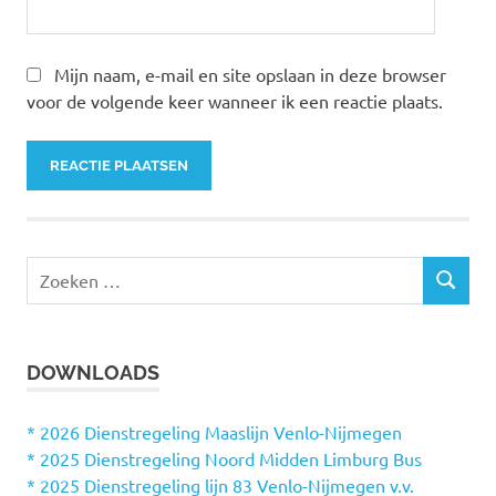
Mijn naam, e-mail en site opslaan in deze browser
voor de volgende keer wanneer ik een reactie plaats.
Z
Z
o
O
e
E
k
K
DOWNLOADS
e
E
N
n
n
* 2026 Dienstregeling Maaslijn Venlo-Nijmegen
a
* 2025 Dienstregeling Noord Midden Limburg Bus
a
* 2025 Dienstregeling lijn 83 Venlo-Nijmegen v.v.