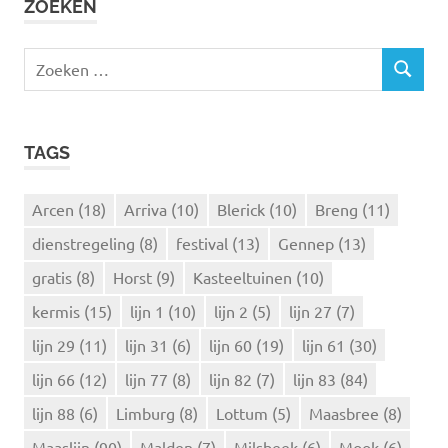
ZOEKEN
Z
Z
o
O
e
E
k
K
TAGS
e
E
N
n
n
Arcen
(18)
Arriva
(10)
Blerick
(10)
Breng
(11)
a
dienstregeling
(8)
festival
(13)
Gennep
(13)
a
r
gratis
(8)
Horst
(9)
Kasteeltuinen
(10)
:
kermis
(15)
lijn 1
(10)
lijn 2
(5)
lijn 27
(7)
lijn 29
(11)
lijn 31
(6)
lijn 60
(19)
lijn 61
(30)
lijn 66
(12)
lijn 77
(8)
lijn 82
(7)
lijn 83
(84)
lijn 88
(6)
Limburg
(8)
Lottum
(5)
Maasbree
(8)
Maaslijn
(90)
Malden
(7)
Milsbeek
(6)
Mook
(6)