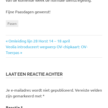
van de komende week de normale dienstregeling.
Fijne Paasdagen gewenst!
Pasen
Vorige
Omleiding lijn 28 Horst 14 – 18 april
Bericht
Volgende
Veolia introduceert wegwerp OV-chipkaart: OV-
bericht:
bericht:
Toerpas
navigatie
LAAT EEN REACTIE ACHTER
Je e-mailadres wordt niet gepubliceerd.
Vereiste velden
zijn gemarkeerd met
*
Reactie
*