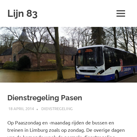
Ga
Lijn 83
naar
MENU
de
inhoud
Dienstregeling Pasen
18 APRIL 2014
JOHAN
DIENSTREGELING
Op Paaszondag en -maandag rijden de bussen en
treinen in Limburg zoals op zondag. De overige dagen