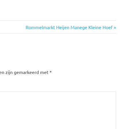
Volgende
Rommelmarkt Heijen Manege Kleine Hoef
bericht:
den zijn gemarkeerd met
*