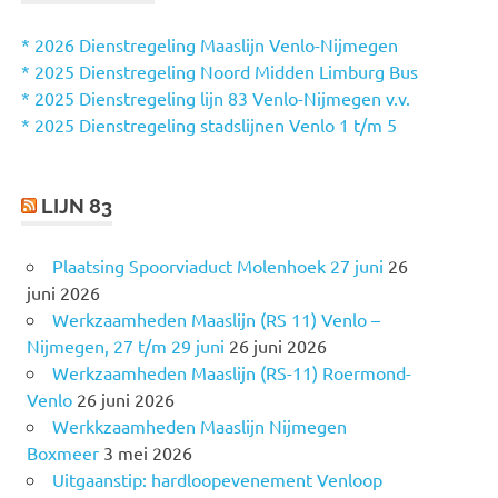
N
n
n
* 2026 Dienstregeling Maaslijn Venlo-Nijmegen
a
* 2025 Dienstregeling Noord Midden Limburg Bus
a
* 2025 Dienstregeling lijn 83 Venlo-Nijmegen v.v.
r
* 2025 Dienstregeling stadslijnen Venlo 1 t/m 5
:
LIJN 83
Plaatsing Spoorviaduct Molenhoek 27 juni
26
juni 2026
Werkzaamheden Maaslijn (RS 11) Venlo –
Nijmegen, 27 t/m 29 juni
26 juni 2026
Werkzaamheden Maaslijn (RS-11) Roermond-
Venlo
26 juni 2026
Werkkzaamheden Maaslijn Nijmegen
Boxmeer
3 mei 2026
Uitgaanstip: hardloopevenement Venloop