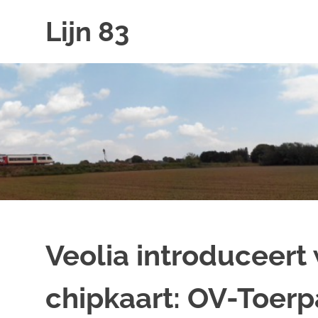
Ga
Lijn 83
naar
de
inhoud
Veolia introduceer
chipkaart: OV-Toerp