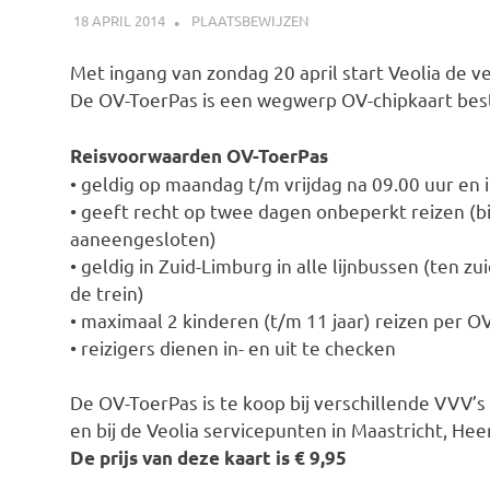
18 APRIL 2014
JOHAN
PLAATSBEWIJZEN
Met ingang van zondag 20 april start Veolia de 
De OV-ToerPas is een wegwerp OV-chipkaart bes
Reisvoorwaarden OV-ToerPas
• geldig op maandag t/m vrijdag na 09.00 uur en
• geeft recht op twee dagen onbeperkt reizen (b
aaneengesloten)
• geldig in Zuid-Limburg in alle lijnbussen (ten zu
de trein)
• maximaal 2 kinderen (t/m 11 jaar) reizen per O
• reizigers dienen in- en uit te checken
De OV-ToerPas is te koop bij verschillende VVV’s
en bij de Veolia servicepunten in Maastricht, Heer
De prijs van deze kaart is € 9,95