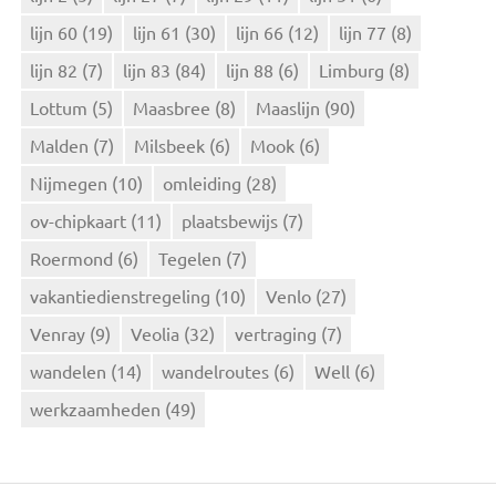
lijn 60
(19)
lijn 61
(30)
lijn 66
(12)
lijn 77
(8)
lijn 82
(7)
lijn 83
(84)
lijn 88
(6)
Limburg
(8)
Lottum
(5)
Maasbree
(8)
Maaslijn
(90)
Malden
(7)
Milsbeek
(6)
Mook
(6)
Nijmegen
(10)
omleiding
(28)
ov-chipkaart
(11)
plaatsbewijs
(7)
Roermond
(6)
Tegelen
(7)
vakantiedienstregeling
(10)
Venlo
(27)
Venray
(9)
Veolia
(32)
vertraging
(7)
wandelen
(14)
wandelroutes
(6)
Well
(6)
werkzaamheden
(49)