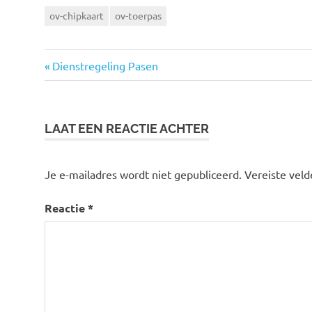
ov-chipkaart
ov-toerpas
Vorige
Dienstregeling Pasen
Bericht
bericht:
navigatie
LAAT EEN REACTIE ACHTER
Je e-mailadres wordt niet gepubliceerd.
Vereiste vel
Reactie
*