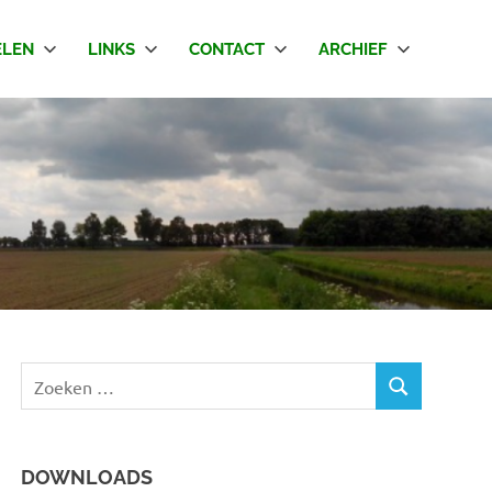
LEN
LINKS
CONTACT
ARCHIEF
Z
Z
o
O
e
E
k
K
DOWNLOADS
e
E