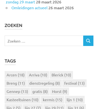
zondag 29 maart
28 maart 2026
Omleidingen actueel
26 maart 2026
ZOEKEN
Z
Z
o
O
e
E
k
K
TAGS
e
E
N
n
n
Arcen
(18)
Arriva
(10)
Blerick
(10)
a
Breng
(11)
dienstregeling
(8)
festival
(13)
a
r
Gennep
(13)
gratis
(8)
Horst
(9)
:
Kasteeltuinen
(10)
kermis
(15)
lijn 1
(10)
lijn 2
(5)
lijn 27
(7)
lijn 29
(11)
lijn 31
(6)