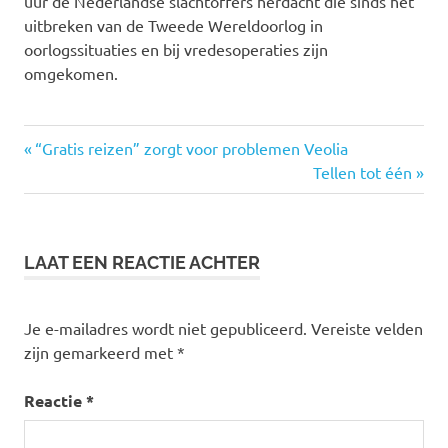
uur de Nederlandse slachtoffers herdacht die sinds het
uitbreken van de Tweede Wereldoorlog in
oorlogssituaties en bij vredesoperaties zijn
omgekomen.
Vorige
“Gratis reizen” zorgt voor problemen Veolia
Bericht
bericht:
Volgende
Tellen tot één
bericht:
navigatie
LAAT EEN REACTIE ACHTER
Je e-mailadres wordt niet gepubliceerd.
Vereiste velden
zijn gemarkeerd met
*
Reactie
*