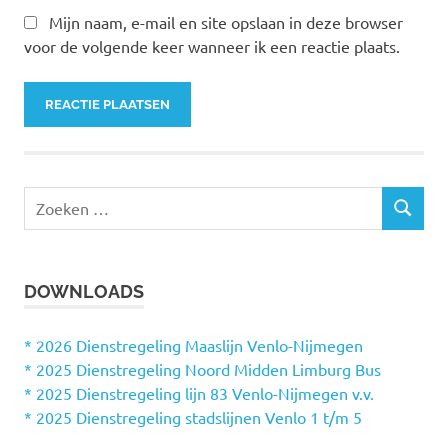
Mijn naam, e-mail en site opslaan in deze browser
voor de volgende keer wanneer ik een reactie plaats.
Z
Z
o
O
e
E
k
K
DOWNLOADS
e
E
N
n
n
* 2026 Dienstregeling Maaslijn Venlo-Nijmegen
a
* 2025 Dienstregeling Noord Midden Limburg Bus
a
* 2025 Dienstregeling lijn 83 Venlo-Nijmegen v.v.
r
* 2025 Dienstregeling stadslijnen Venlo 1 t/m 5
: