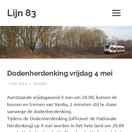
Ga
Lijn 83
naar
MENU
de
inhoud
Dodenherdenking vrijdag 4 mei
1 MEI 2012
SPOORZOEKER
OVERIG
Aanstaande vrijdagavond 4 mei om 20.00, komen de
bussen en treinen van Veolia, 2 minuten stil te staan
vanwege de dodenherdenking.
Tijdens de Dodenherdenking (officieel: de Nationale
Herdenking) op 4 mei worden in het hele land om 20.00