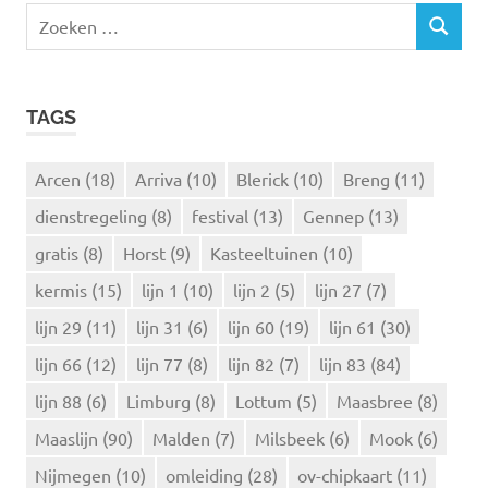
Z
Z
o
O
e
E
k
K
TAGS
e
E
N
n
n
Arcen
(18)
Arriva
(10)
Blerick
(10)
Breng
(11)
a
dienstregeling
(8)
festival
(13)
Gennep
(13)
a
r
gratis
(8)
Horst
(9)
Kasteeltuinen
(10)
:
kermis
(15)
lijn 1
(10)
lijn 2
(5)
lijn 27
(7)
lijn 29
(11)
lijn 31
(6)
lijn 60
(19)
lijn 61
(30)
lijn 66
(12)
lijn 77
(8)
lijn 82
(7)
lijn 83
(84)
lijn 88
(6)
Limburg
(8)
Lottum
(5)
Maasbree
(8)
Maaslijn
(90)
Malden
(7)
Milsbeek
(6)
Mook
(6)
Nijmegen
(10)
omleiding
(28)
ov-chipkaart
(11)