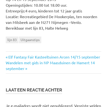
Openingstijden: 10.00 tot 18.00 uur.
Entreeprijs:4 euro, kinderen tot 12 jaar gratis
Locatie: Recreatiegebied De Mookerplas, ten noorden
van Milsbeek aan de N271 Nijmegen –Venlo.
Bereikbaar met lijn 83, Halte Helweg
lijn 83
Uitgaanstips
Vorige
Elf Fantasy Fair Kasteeltuinen Arcen 14/15 september
Bericht
Volgende
Wandelen met gids in NP Maasduinen de Hamert 14
bericht:
bericht:
september
navigatie
LAAT EEN REACTIE ACHTER
Je e-mailadres wordt niet gepubliceerd.
Vereiste velden