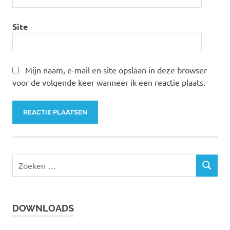
Site
Mijn naam, e-mail en site opslaan in deze browser
voor de volgende keer wanneer ik een reactie plaats.
Z
Z
o
O
e
E
k
K
DOWNLOADS
e
E
N
n