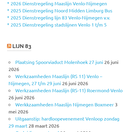
n
* 2026 Dienstregeling Maaslijn Venlo-Nijmegen
a
* 2025 Dienstregeling Noord Midden Limburg Bus
a
* 2025 Dienstregeling lijn 83 Venlo-Nijmegen v.v.
r
* 2025 Dienstregeling stadslijnen Venlo 1 t/m 5
:
LIJN 83
Plaatsing Spoorviaduct Molenhoek 27 juni
26 juni
2026
Werkzaamheden Maaslijn (RS 11) Venlo –
Nijmegen, 27 t/m 29 juni
26 juni 2026
Werkzaamheden Maaslijn (RS-11) Roermond-Venlo
26 juni 2026
Werkkzaamheden Maaslijn Nijmegen Boxmeer
3
mei 2026
Uitgaanstip: hardloopevenement Venloop zondag
29 maart
28 maart 2026