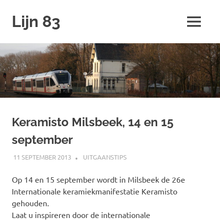
Ga
Lijn 83
naar
MENU
de
inhoud
Keramisto Milsbeek, 14 en 15
september
11 SEPTEMBER 2013
SPOORZOEKER
UITGAANSTIPS
Op 14 en 15 september wordt in Milsbeek de 26e
Internationale keramiekmanifestatie Keramisto
gehouden.
Laat u inspireren door de internationale