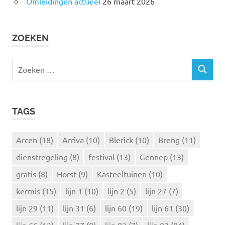
Omleidingen actueel
26 maart 2026
ZOEKEN
Z
Z
o
O
e
E
k
K
TAGS
e
E
N
n
n
Arcen
(18)
Arriva
(10)
Blerick
(10)
Breng
(11)
a
dienstregeling
(8)
festival
(13)
Gennep
(13)
a
r
gratis
(8)
Horst
(9)
Kasteeltuinen
(10)
:
kermis
(15)
lijn 1
(10)
lijn 2
(5)
lijn 27
(7)
lijn 29
(11)
lijn 31
(6)
lijn 60
(19)
lijn 61
(30)
lijn 66
(12)
lijn 77
(8)
lijn 82
(7)
lijn 83
(84)