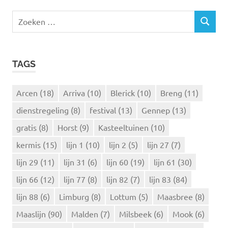
Z
Z
o
O
e
E
k
K
TAGS
e
E
N
n
n
Arcen
(18)
Arriva
(10)
Blerick
(10)
Breng
(11)
a
dienstregeling
(8)
festival
(13)
Gennep
(13)
a
r
gratis
(8)
Horst
(9)
Kasteeltuinen
(10)
:
kermis
(15)
lijn 1
(10)
lijn 2
(5)
lijn 27
(7)
lijn 29
(11)
lijn 31
(6)
lijn 60
(19)
lijn 61
(30)
lijn 66
(12)
lijn 77
(8)
lijn 82
(7)
lijn 83
(84)
lijn 88
(6)
Limburg
(8)
Lottum
(5)
Maasbree
(8)
Maaslijn
(90)
Malden
(7)
Milsbeek
(6)
Mook
(6)