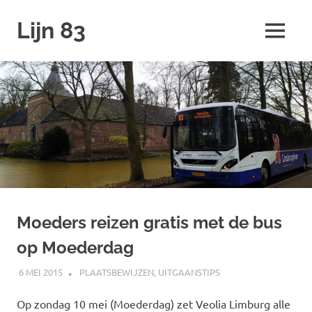
Ga
Lijn 83
naar
MENU
de
inhoud
Moeders reizen gratis met de bus
op Moederdag
6 MEI 2015
JOHAN
PLAATSBEWIJZEN
,
UITGAANSTIPS
Op zondag 10 mei (Moederdag) zet Veolia Limburg alle