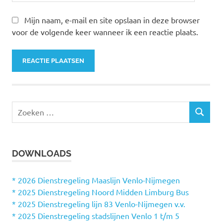
Mijn naam, e-mail en site opslaan in deze browser
voor de volgende keer wanneer ik een reactie plaats.
Z
Z
o
O
e
E
k
K
DOWNLOADS
e
E
N
n
n
* 2026 Dienstregeling Maaslijn Venlo-Nijmegen
a
* 2025 Dienstregeling Noord Midden Limburg Bus
a
* 2025 Dienstregeling lijn 83 Venlo-Nijmegen v.v.
r
* 2025 Dienstregeling stadslijnen Venlo 1 t/m 5