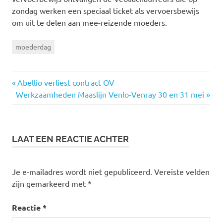
zondag werken een speciaal ticket als vervoersbewijs
om uit te delen aan mee-reizende moeders.
moederdag
Vorige
Abellio verliest contract OV
Bericht
Volgende
Werkzaamheden Maaslijn Venlo-Venray 30 en 31 mei
bericht:
bericht:
navigatie
LAAT EEN REACTIE ACHTER
Je e-mailadres wordt niet gepubliceerd.
Vereiste velden
zijn gemarkeerd met
*
Reactie
*