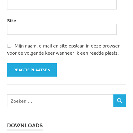
Site
Mijn naam, e-mail en site opslaan in deze browser
voor de volgende keer wanneer ik een reactie plaats.
Z
Z
o
O
e
E
k
K
DOWNLOADS
e
E
N