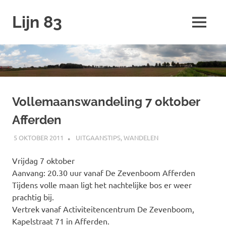
Ga
Lijn 83
naar
MENU
de
inhoud
Vollemaanswandeling 7 oktober
Afferden
5 OKTOBER 2011
SPOORZOEKER
UITGAANSTIPS
,
WANDELEN
Vrijdag 7 oktober
Aanvang: 20.30 uur vanaf De Zevenboom Afferden
Tijdens volle maan ligt het nachtelijke bos er weer
prachtig bij.
Vertrek vanaf Activiteitencentrum De Zevenboom,
Kapelstraat 71 in Afferden.