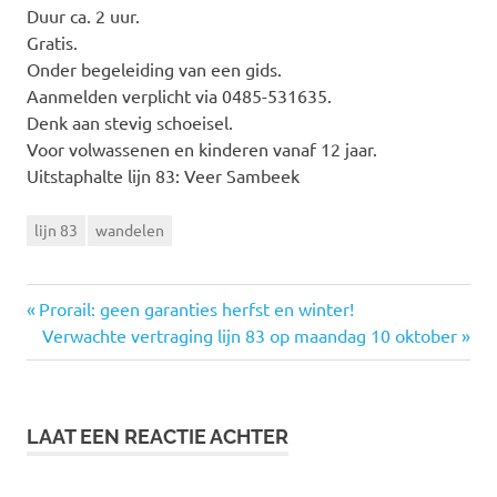
Duur ca. 2 uur.
Gratis.
Onder begeleiding van een gids.
Aanmelden verplicht via 0485-531635.
Denk aan stevig schoeisel.
Voor volwassenen en kinderen vanaf 12 jaar.
Uitstaphalte lijn 83: Veer Sambeek
lijn 83
wandelen
Vorige
Prorail: geen garanties herfst en winter!
Bericht
bericht:
Volgende
Verwachte vertraging lijn 83 op maandag 10 oktober
bericht:
navigatie
LAAT EEN REACTIE ACHTER