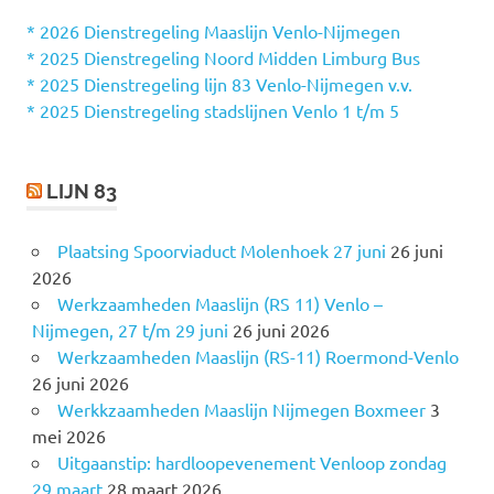
n
n
* 2026 Dienstregeling Maaslijn Venlo-Nijmegen
a
* 2025 Dienstregeling Noord Midden Limburg Bus
a
* 2025 Dienstregeling lijn 83 Venlo-Nijmegen v.v.
r
* 2025 Dienstregeling stadslijnen Venlo 1 t/m 5
:
LIJN 83
Plaatsing Spoorviaduct Molenhoek 27 juni
26 juni
2026
Werkzaamheden Maaslijn (RS 11) Venlo –
Nijmegen, 27 t/m 29 juni
26 juni 2026
Werkzaamheden Maaslijn (RS-11) Roermond-Venlo
26 juni 2026
Werkkzaamheden Maaslijn Nijmegen Boxmeer
3
mei 2026
Uitgaanstip: hardloopevenement Venloop zondag
29 maart
28 maart 2026