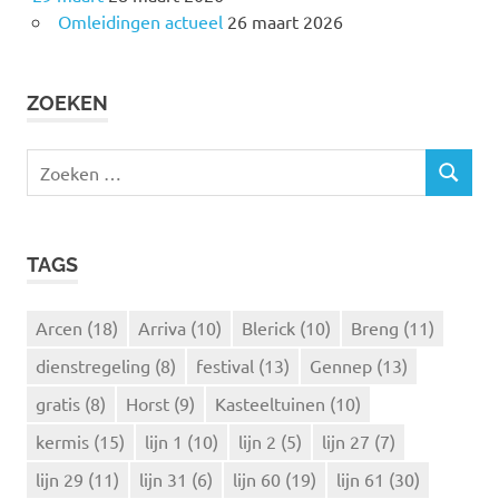
Omleidingen actueel
26 maart 2026
ZOEKEN
Z
Z
o
O
e
E
k
K
TAGS
e
E
N
n
n
Arcen
(18)
Arriva
(10)
Blerick
(10)
Breng
(11)
a
dienstregeling
(8)
festival
(13)
Gennep
(13)
a
r
gratis
(8)
Horst
(9)
Kasteeltuinen
(10)
:
kermis
(15)
lijn 1
(10)
lijn 2
(5)
lijn 27
(7)
lijn 29
(11)
lijn 31
(6)
lijn 60
(19)
lijn 61
(30)