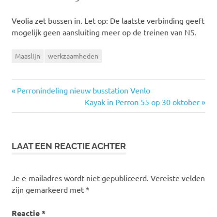
Veolia zet bussen in. Let op: De laatste verbinding geeft
mogelijk geen aansluiting meer op de treinen van NS.
Maaslijn
werkzaamheden
Vorige
Perronindeling nieuw busstation Venlo
Bericht
bericht:
Volgende
Kayak in Perron 55 op 30 oktober
bericht:
navigatie
LAAT EEN REACTIE ACHTER
Je e-mailadres wordt niet gepubliceerd.
Vereiste velden
zijn gemarkeerd met
*
Reactie
*