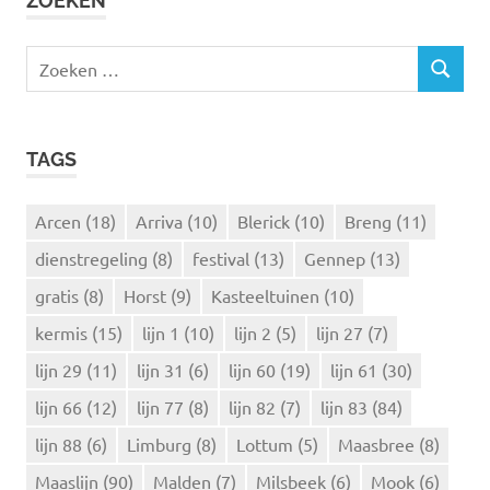
ZOEKEN
Z
Z
o
O
e
E
k
K
TAGS
e
E
N
n
n
Arcen
(18)
Arriva
(10)
Blerick
(10)
Breng
(11)
a
dienstregeling
(8)
festival
(13)
Gennep
(13)
a
r
gratis
(8)
Horst
(9)
Kasteeltuinen
(10)
:
kermis
(15)
lijn 1
(10)
lijn 2
(5)
lijn 27
(7)
lijn 29
(11)
lijn 31
(6)
lijn 60
(19)
lijn 61
(30)
lijn 66
(12)
lijn 77
(8)
lijn 82
(7)
lijn 83
(84)
lijn 88
(6)
Limburg
(8)
Lottum
(5)
Maasbree
(8)
Maaslijn
(90)
Malden
(7)
Milsbeek
(6)
Mook
(6)