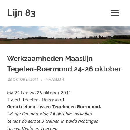
Ga
Lijn 83
naar
MENU
de
inhoud
Werkzaamheden Maaslijn
Tegelen-Roermond 24-26 oktober
23 OKTOBER 2011
SPOORZOEKER
MAASLIJN
Ma 24 t/m wo 26 oktober 2011
Traject Tegelen –Roermond
Geen treinen tussen Tegelen en Roermond.
Let op: Op maandag 24 oktober vervallen
tevens de eerste 3 treinen in beide richtingen
tussen Venlo en Tegelen.