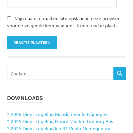
Mijn naam, e-mail en site opslaan in deze browser
voor de volgende keer wanneer ik een reactie plaats.
Z
Z
o
O
e
E
k
K
DOWNLOADS
e
E
N
n
n
* 2026 Dienstregeling Maaslijn Venlo-Nijmegen
a
* 2025 Dienstregeling Noord Midden Limburg Bus
a
* 2025 Dienstregeling lijn 83 Venlo-Nijmegen v.v.