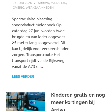
26 JUNI 2026
SPOORZOEKER
ARRIVA
,
MAASLIJN
,
OVERIG
,
WERKZAAMHEDEN
Spectaculaire plaatsing
spoorviaduct Molenhoek Op
zaterdag 27 juni worden twee
brugdelen van ieder ongeveer
25 meter lang aangevoerd. Dit
kan tijdelijk voor verkeershinder
zorgen. Transportroute Het
transport rijdt via de Rijksweg
vanaf de A73 en…
LEES VERDER
Kinderen gratis en nog
meer kortingen bij
Arriva