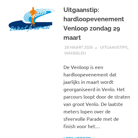
Uitgaanstip:
hardloopevenement
Venloop zondag 29
maart
28 MAART 2026
JOHAN
UITGAANSTIPS
,
WANDELEN
De Venloop is een
hardloopevenement dat
jaarlijks in maart wordt
georganiseerd in Venlo. Het
parcours loopt door de straten
van groot Venlo. De laatste
meters lopen over de
sfeervolle Parade met de
finish voor het…