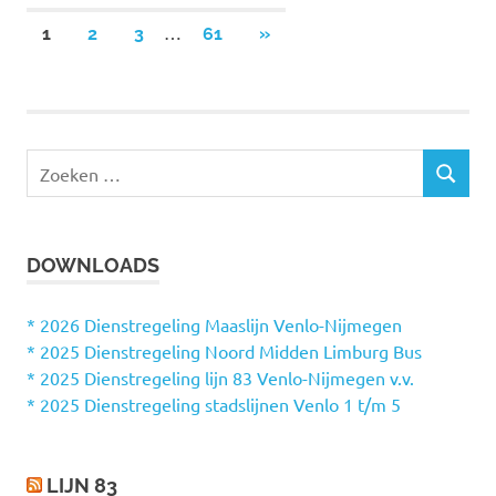
…
1
2
3
61
VOLGENDE
»
Berichten
BERICHTEN
paginering
Z
Z
o
O
e
E
k
K
DOWNLOADS
e
E
N
n
n
* 2026 Dienstregeling Maaslijn Venlo-Nijmegen
a
* 2025 Dienstregeling Noord Midden Limburg Bus
a
* 2025 Dienstregeling lijn 83 Venlo-Nijmegen v.v.
r
* 2025 Dienstregeling stadslijnen Venlo 1 t/m 5
:
LIJN 83