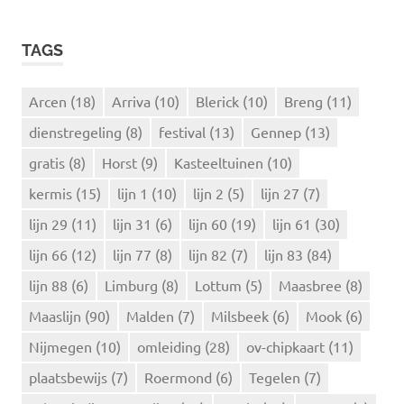
O
e
E
k
K
TAGS
e
E
N
n
n
Arcen
(18)
Arriva
(10)
Blerick
(10)
Breng
(11)
a
dienstregeling
(8)
festival
(13)
Gennep
(13)
a
r
gratis
(8)
Horst
(9)
Kasteeltuinen
(10)
:
kermis
(15)
lijn 1
(10)
lijn 2
(5)
lijn 27
(7)
lijn 29
(11)
lijn 31
(6)
lijn 60
(19)
lijn 61
(30)
lijn 66
(12)
lijn 77
(8)
lijn 82
(7)
lijn 83
(84)
lijn 88
(6)
Limburg
(8)
Lottum
(5)
Maasbree
(8)
Maaslijn
(90)
Malden
(7)
Milsbeek
(6)
Mook
(6)
Nijmegen
(10)
omleiding
(28)
ov-chipkaart
(11)
plaatsbewijs
(7)
Roermond
(6)
Tegelen
(7)