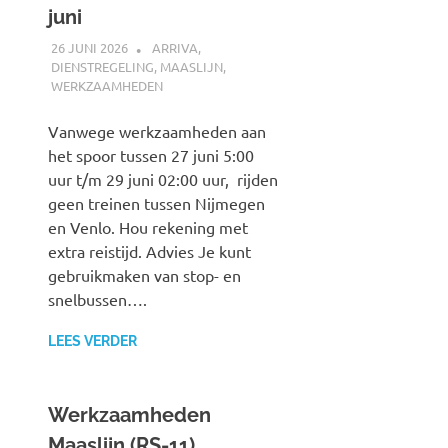
juni
26 JUNI 2026
SPOORZOEKER
ARRIVA
,
DIENSTREGELING
,
MAASLIJN
,
WERKZAAMHEDEN
Vanwege werkzaamheden aan
het spoor tussen 27 juni 5:00
uur t/m 29 juni 02:00 uur, rijden
geen treinen tussen Nijmegen
en Venlo. Hou rekening met
extra reistijd. Advies Je kunt
gebruikmaken van stop- en
snelbussen….
LEES VERDER
Werkzaamheden
Maaslijn (RS-11)