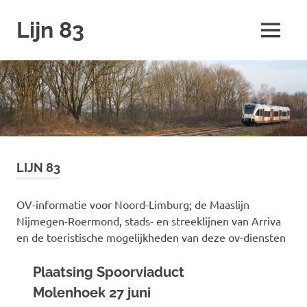
Ga
Lijn 83
naar
MENU
de
inhoud
LIJN 83
OV-informatie voor Noord-Limburg; de Maaslijn
Nijmegen-Roermond, stads- en streeklijnen van Arriva
en de toeristische mogelijkheden van deze ov-diensten
Plaatsing Spoorviaduct
Molenhoek 27 juni