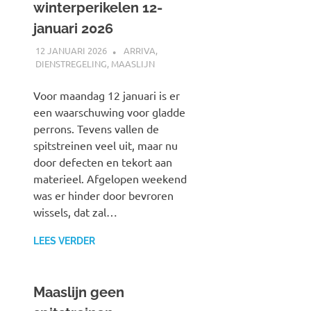
winterperikelen 12-
januari 2026
12 JANUARI 2026
SPOORZOEKER
ARRIVA
,
DIENSTREGELING
,
MAASLIJN
Voor maandag 12 januari is er
een waarschuwing voor gladde
perrons. Tevens vallen de
spitstreinen veel uit, maar nu
door defecten en tekort aan
materieel. Afgelopen weekend
was er hinder door bevroren
wissels, dat zal…
LEES VERDER
Maaslijn geen