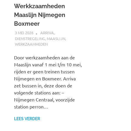
Werkkzaamheden
Maaslijn Nijmegen
Boxmeer
3 MEI 2026
SPOORZOEKER
ARRIVA
,
DIENSTREGELING
,
MAASLIJN
,
WERKZAAMHEDEN
Door werkzaamheden aan de
Maaslijn vanaf 1 mei t/m 10 mei,
rijden er geen treinen tussen
Nijmegen en Boxmeer. Arriva
zet bussen in, deze doen de
volgende stations aan: –
Nijmegen Centraal, voorzijde
station perron…
LEES VERDER