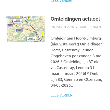
LEES VERDER
Omleidingen actueel
26 MAART 2026
JOHAN
OMLEIDINGEN
Omleidingen Noord-Limburg
(nieuwste eerst) Omleidingen
Horst, Castenray Leunen
Opgeheven per zondag 3 mei
2026 * Omleiding lijn 87 niet
via Castenray, Leunen 31
maart – maart 2026! * Oml.
Lijn 83, Gennep en Ottersum,
04-05-2026…
LEES VERDER