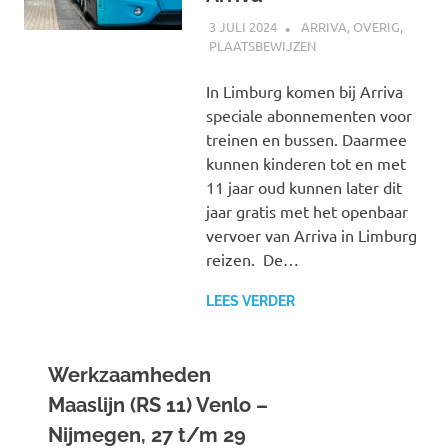
3 JULI 2024
SPOORZOEKER
ARRIVA
,
OVERIG
,
PLAATSBEWIJZEN
In Limburg komen bij Arriva
speciale abonnementen voor
treinen en bussen. Daarmee
kunnen kinderen tot en met
11 jaar oud kunnen later dit
jaar gratis met het openbaar
vervoer van Arriva in Limburg
reizen. De…
LEES VERDER
Werkzaamheden
Maaslijn (RS 11) Venlo –
Nijmegen, 27 t/m 29