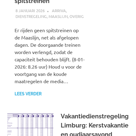
spitstreinen
8 JANUARI 2026
SPOORZOEKER
ARRIVA
,
DIENSTREGELING
,
MAASLIJN
,
OVERIG
Er rijden geen spitstreinen op
de Maaslijn, net als afgelopen
dagen. De doorgaande treinen
worden verlengd, zodat de
capaciteit behouden blijft. (8-01-
2026: 8.26 uur) Houd u voor de
voortgang van de koude
maatregelen de media…
LEES VERDER
Vakantiedienstregeling
Limburg: Kerstvakantie
en oudjaarsavond