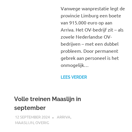
Vanwege wanprestatie legt de
provincie Limburg een boete
van 915.000 euro op aan
Arriva. Het OV-bedrijf zit – als
zovele Nederlandse OV-
bedrijven – met een dubbel
probleem. Door permanent
gebrek aan personeel is het
onmogelijk…
LEES VERDER
Volle treinen Maaslijn in
september
12 SEPTEMBER 2024
SPOORZOEKER
ARRIVA
,
MAASLIJN
,
OVERIG