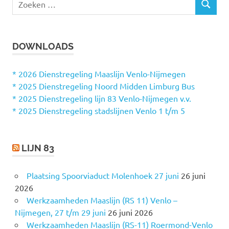
Z
o
O
e
E
k
K
DOWNLOADS
e
E
N
n
n
* 2026 Dienstregeling Maaslijn Venlo-Nijmegen
a
* 2025 Dienstregeling Noord Midden Limburg Bus
a
* 2025 Dienstregeling lijn 83 Venlo-Nijmegen v.v.
r
* 2025 Dienstregeling stadslijnen Venlo 1 t/m 5
:
LIJN 83
Plaatsing Spoorviaduct Molenhoek 27 juni
26 juni
2026
Werkzaamheden Maaslijn (RS 11) Venlo –
Nijmegen, 27 t/m 29 juni
26 juni 2026
Werkzaamheden Maaslijn (RS-11) Roermond-Venlo