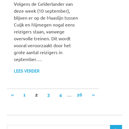
Volgens de Gelderlander van
deze week (10 september),
blijven er op de Maaslijn tussen
Cuijk en Nijmegen nogal eens
reizigers staan, vanwege
overvolle treinen. Dit wordt
vooral veroorzaakt door het
grote aantal reizigers in
september….
LEES VERDER
…
«
VORIGE
1
2
3
4
26
VOLGENDE
»
Berichten
BERICHTEN
BERICHTEN
paginering
Z