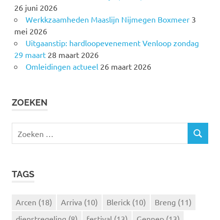
26 juni 2026
Werkkzaamheden Maaslijn Nijmegen Boxmeer
3
mei 2026
Uitgaanstip: hardloopevenement Venloop zondag
29 maart
28 maart 2026
Omleidingen actueel
26 maart 2026
ZOEKEN
Z
Z
o
O
e
E
k
K
TAGS
e
E
N
n
n
Arcen
(18)
Arriva
(10)
Blerick
(10)
Breng
(11)
a
dienstregeling
(8)
festival
(13)
Gennep
(13)