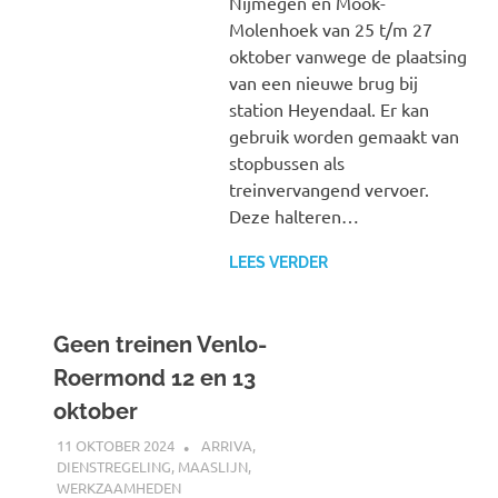
Nijmegen en Mook-
Molenhoek van 25 t/m 27
oktober vanwege de plaatsing
van een nieuwe brug bij
station Heyendaal. Er kan
gebruik worden gemaakt van
stopbussen als
treinvervangend vervoer.
Deze halteren…
LEES VERDER
Geen treinen Venlo-
Roermond 12 en 13
oktober
11 OKTOBER 2024
SPOORZOEKER
ARRIVA
,
DIENSTREGELING
,
MAASLIJN
,
WERKZAAMHEDEN