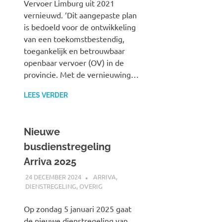
Vervoer Limburg uit 2021
vernieuwd. ‘Dit aangepaste plan
is bedoeld voor de ontwikkeling
van een toekomstbestendig,
toegankelijk en betrouwbaar
openbaar vervoer (OV) in de
provincie. Met de vernieuwing…
LEES VERDER
Nieuwe
busdienstregeling
Arriva 2025
24 DECEMBER 2024
SPOORZOEKER
ARRIVA
,
DIENSTREGELING
,
OVERIG
Op zondag 5 januari 2025 gaat
de nieuwe dienstregeling van