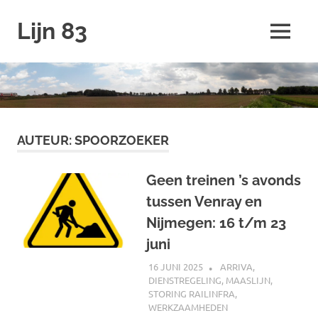
Ga
Lijn 83
naar
MENU
de
inhoud
AUTEUR:
SPOORZOEKER
Geen treinen ’s avonds
tussen Venray en
Nijmegen: 16 t/m 23
juni
16 JUNI 2025
SPOORZOEKER
ARRIVA
,
DIENSTREGELING
,
MAASLIJN
,
STORING RAILINFRA
,
WERKZAAMHEDEN