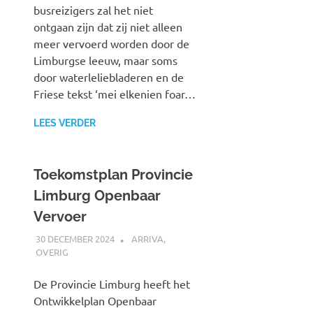
busreizigers zal het niet
ontgaan zijn dat zij niet alleen
meer vervoerd worden door de
Limburgse leeuw, maar soms
door waterleliebladeren en de
Friese tekst ‘mei elkenien foar…
LEES VERDER
Toekomstplan Provincie
Limburg Openbaar
Vervoer
30 DECEMBER 2024
SPOORZOEKER
ARRIVA
,
OVERIG
De Provincie Limburg heeft het
Ontwikkelplan Openbaar