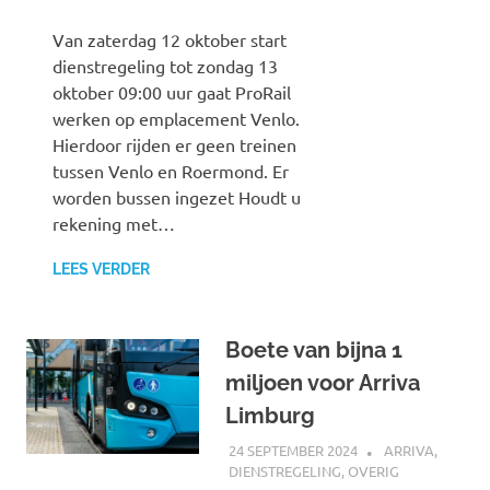
Van zaterdag 12 oktober start
dienstregeling tot zondag 13
oktober 09:00 uur gaat ProRail
werken op emplacement Venlo.
Hierdoor rijden er geen treinen
tussen Venlo en Roermond. Er
worden bussen ingezet Houdt u
rekening met…
LEES VERDER
Boete van bijna 1
miljoen voor Arriva
Limburg
24 SEPTEMBER 2024
SPOORZOEKER
ARRIVA
,
DIENSTREGELING
,
OVERIG