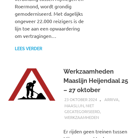
Roermond, wordt grondig
gemoderniseerd. Met dagelijks
ongeveer 22.000 reizigers is de
lijn toe aan een opwaardering
om vertragingen…
LEES VERDER
Werkzaamheden
Maaslijn Heijendaal 25
– 27 oktober
23 OKTOBER 2024
SPOORZOEKER
ARRIVA
,
MAASLIJN
,
NIET
GECATEGORISEERD
,
WERKZAAMHEDEN
Er rijden geen treinen tussen