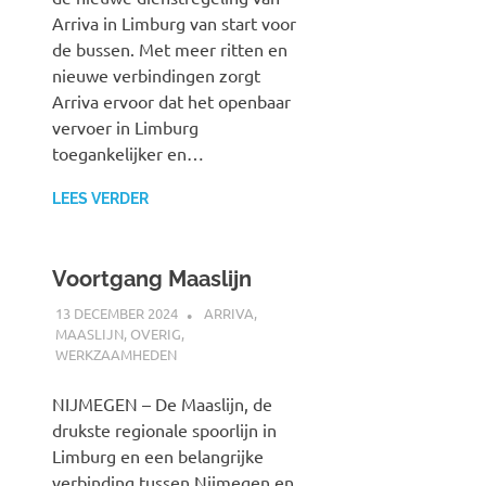
Arriva in Limburg van start voor
de bussen. Met meer ritten en
nieuwe verbindingen zorgt
Arriva ervoor dat het openbaar
vervoer in Limburg
toegankelijker en…
LEES VERDER
Voortgang Maaslijn
13 DECEMBER 2024
SPOORZOEKER
ARRIVA
,
MAASLIJN
,
OVERIG
,
WERKZAAMHEDEN
NIJMEGEN – De Maaslijn, de
drukste regionale spoorlijn in
Limburg en een belangrijke
verbinding tussen Nijmegen en