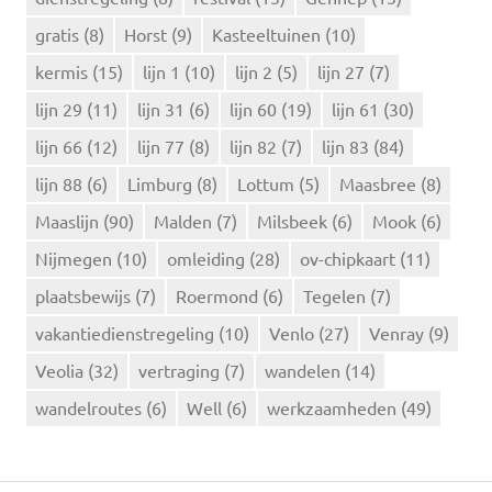
a
r
gratis
(8)
Horst
(9)
Kasteeltuinen
(10)
:
kermis
(15)
lijn 1
(10)
lijn 2
(5)
lijn 27
(7)
lijn 29
(11)
lijn 31
(6)
lijn 60
(19)
lijn 61
(30)
lijn 66
(12)
lijn 77
(8)
lijn 82
(7)
lijn 83
(84)
lijn 88
(6)
Limburg
(8)
Lottum
(5)
Maasbree
(8)
Maaslijn
(90)
Malden
(7)
Milsbeek
(6)
Mook
(6)
Nijmegen
(10)
omleiding
(28)
ov-chipkaart
(11)
plaatsbewijs
(7)
Roermond
(6)
Tegelen
(7)
vakantiedienstregeling
(10)
Venlo
(27)
Venray
(9)
Veolia
(32)
vertraging
(7)
wandelen
(14)
wandelroutes
(6)
Well
(6)
werkzaamheden
(49)