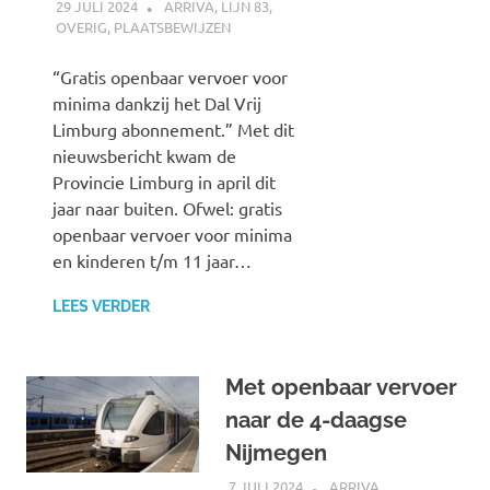
29 JULI 2024
SPOORZOEKER
ARRIVA
,
LIJN 83
,
OVERIG
,
PLAATSBEWIJZEN
“Gratis openbaar vervoer voor
minima dankzij het Dal Vrij
Limburg abonnement.” Met dit
nieuwsbericht kwam de
Provincie Limburg in april dit
jaar naar buiten. Ofwel: gratis
openbaar vervoer voor minima
en kinderen t/m 11 jaar…
LEES VERDER
Met openbaar vervoer
naar de 4-daagse
Nijmegen
7 JULI 2024
SPOORZOEKER
ARRIVA
,