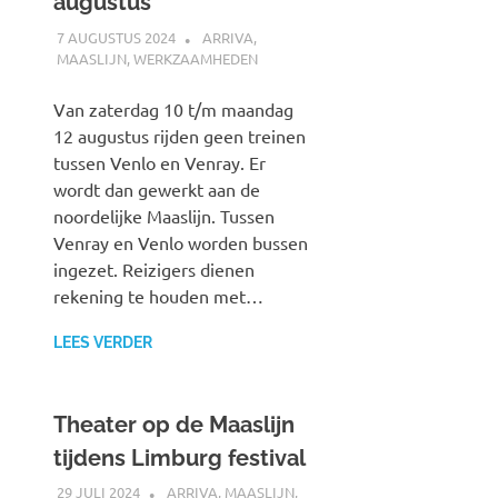
augustus
7 AUGUSTUS 2024
SPOORZOEKER
ARRIVA
,
MAASLIJN
,
WERKZAAMHEDEN
Van zaterdag 10 t/m maandag
12 augustus rijden geen treinen
tussen Venlo en Venray. Er
wordt dan gewerkt aan de
noordelijke Maaslijn. Tussen
Venray en Venlo worden bussen
ingezet. Reizigers dienen
rekening te houden met…
LEES VERDER
Theater op de Maaslijn
tijdens Limburg festival
29 JULI 2024
SPOORZOEKER
ARRIVA
,
MAASLIJN
,