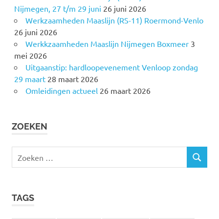
Nijmegen, 27 t/m 29 juni
26 juni 2026
Werkzaamheden Maaslijn (RS-11) Roermond-Venlo
26 juni 2026
Werkkzaamheden Maaslijn Nijmegen Boxmeer
3
mei 2026
Uitgaanstip: hardloopevenement Venloop zondag
29 maart
28 maart 2026
Omleidingen actueel
26 maart 2026
ZOEKEN
Z
Z
o
O
e
E
k
K
TAGS
e
E
N
n