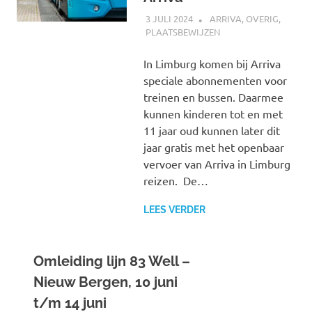
3 JULI 2024
SPOORZOEKER
ARRIVA
,
OVERIG
,
PLAATSBEWIJZEN
In Limburg komen bij Arriva
speciale abonnementen voor
treinen en bussen. Daarmee
kunnen kinderen tot en met
11 jaar oud kunnen later dit
jaar gratis met het openbaar
vervoer van Arriva in Limburg
reizen. De…
LEES VERDER
Omleiding lijn 83 Well –
Nieuw Bergen, 10 juni
t/m 14 juni