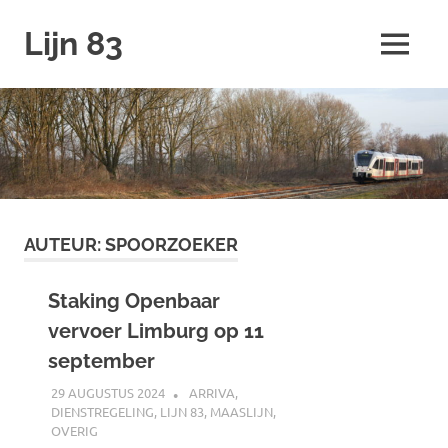
Ga
Lijn 83
naar
MENU
de
inhoud
AUTEUR:
SPOORZOEKER
Staking Openbaar
vervoer Limburg op 11
september
29 AUGUSTUS 2024
SPOORZOEKER
ARRIVA
,
DIENSTREGELING
,
LIJN 83
,
MAASLIJN
,
OVERIG