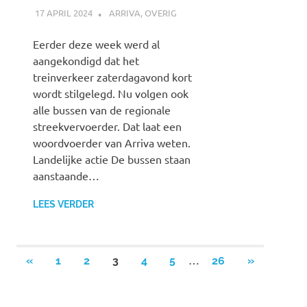
17 APRIL 2024
SPOORZOEKER
ARRIVA
,
OVERIG
Eerder deze week werd al
aangekondigd dat het
treinverkeer zaterdagavond kort
wordt stilgelegd. Nu volgen ook
alle bussen van de regionale
streekvervoerder. Dat laat een
woordvoerder van Arriva weten.
Landelijke actie De bussen staan
aanstaande…
LEES VERDER
…
«
VORIGE
1
2
3
4
5
26
VOLGENDE
»
Berichten
BERICHTEN
BERICHTE
paginering