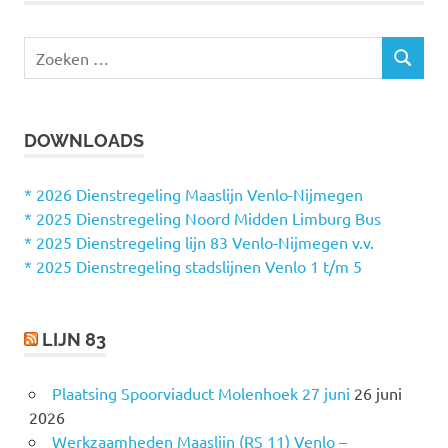
Z
Z
o
O
e
E
k
K
DOWNLOADS
e
E
N
n
n
* 2026 Dienstregeling Maaslijn Venlo-Nijmegen
a
* 2025 Dienstregeling Noord Midden Limburg Bus
a
* 2025 Dienstregeling lijn 83 Venlo-Nijmegen v.v.
r
* 2025 Dienstregeling stadslijnen Venlo 1 t/m 5
:
LIJN 83
Plaatsing Spoorviaduct Molenhoek 27 juni
26 juni
2026
Werkzaamheden Maaslijn (RS 11) Venlo –