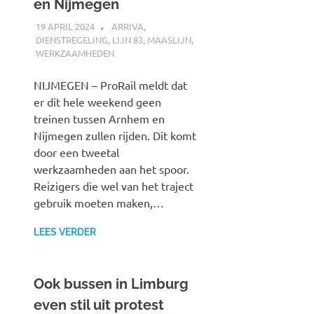
en Nijmegen
19 APRIL 2024
SPOORZOEKER
ARRIVA
,
DIENSTREGELING
,
LIJN 83
,
MAASLIJN
,
WERKZAAMHEDEN
NIJMEGEN – ProRail meldt dat
er dit hele weekend geen
treinen tussen Arnhem en
Nijmegen zullen rijden. Dit komt
door een tweetal
werkzaamheden aan het spoor.
Reizigers die wel van het traject
gebruik moeten maken,…
LEES VERDER
Ook bussen in Limburg
even stil uit protest