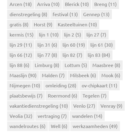
n
Arcen
(18)
Arriva
(10)
Blerick
(10)
Breng
(11)
a
dienstregeling
(8)
festival
(13)
Gennep
(13)
a
r
gratis
(8)
Horst
(9)
Kasteeltuinen
(10)
:
kermis
(15)
lijn 1
(10)
lijn 2
(5)
lijn 27
(7)
lijn 29
(11)
lijn 31
(6)
lijn 60
(19)
lijn 61
(30)
lijn 66
(12)
lijn 77
(8)
lijn 82
(7)
lijn 83
(84)
lijn 88
(6)
Limburg
(8)
Lottum
(5)
Maasbree
(8)
Maaslijn
(90)
Malden
(7)
Milsbeek
(6)
Mook
(6)
Nijmegen
(10)
omleiding
(28)
ov-chipkaart
(11)
plaatsbewijs
(7)
Roermond
(6)
Tegelen
(7)
vakantiedienstregeling
(10)
Venlo
(27)
Venray
(9)
Veolia
(32)
vertraging
(7)
wandelen
(14)
wandelroutes
(6)
Well
(6)
werkzaamheden
(49)