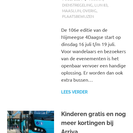
DIENSTREGELING
,
LIJN 83
,
MAASLIJN
,
OVERIG
,
PLAATSBEWIJZEN
De 106e editie van de
Nijmeegse 4Daagse start op
dinsdag 16 juli t/m 19 juli.
Voor wandelaars en bezoekers
van de evenementen is het
openbaar vervoer een handige
oplossing. Er worden dan ook
extra bussen…
LEES VERDER
Kinderen gratis en nog
meer kortingen bij
Arriva