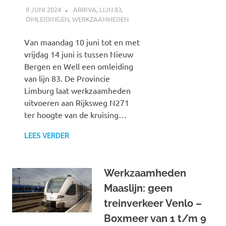
9 JUNI 2024
SPOORZOEKER
ARRIVA
,
LIJN 83
,
OMLEIDINGEN
,
WERKZAAMHEDEN
Van maandag 10 juni tot en met
vrijdag 14 juni is tussen Nieuw
Bergen en Well een omleiding
van lijn 83. De Provincie
Limburg laat werkzaamheden
uitvoeren aan Rijksweg N271
ter hoogte van de kruising…
LEES VERDER
Werkzaamheden
Maaslijn: geen
treinverkeer Venlo –
Boxmeer van 1 t/m 9