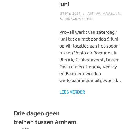
juni
31 MEI 2024
SPOORZOEKER
ARRIVA
,
MAASLIJN
,
WERKZAAMHEDEN
ProRail werkt van zaterdag 1
juni tot en met zondag 9 juni
op vijf locaties aan het spoor
tussen Venlo en Boxmeer. In
Blerick, Grubbenvorst, tussen
Oostrum en Tienray, Venray
en Boxmeer worden
werkzaamheden uitgevoerd…
LEES VERDER
Drie dagen geen
treinen tussen Arnhem