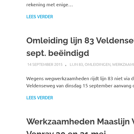
rekening met enige…
LEES VERDER
Omleiding lijn 83 Veldens
sept. beëindigd
14 SEPTEMBER 2015
JOHAN
LIJN 83
,
OMLEIDINGEN
,
WERKZAAM
Wegens wegwerkzaamheden rijdt lijn 83 niet via 
Veldenseweg van dinsdag 15 september aanvang di
LEES VERDER
Werkzaamheden Maaslijn 