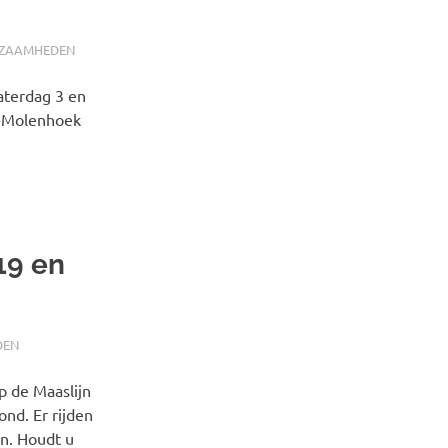
ZAAMHEDEN
aterdag 3 en
k-Molenhoek
19 en
DEN
p de Maaslijn
d. Er rijden
in. Houdt u