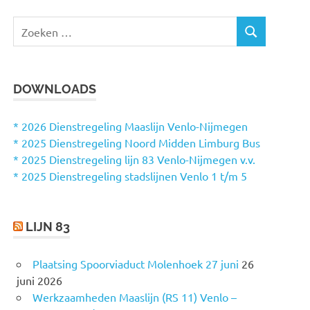
Z
Z
o
O
e
E
k
K
DOWNLOADS
e
E
N
n
n
* 2026 Dienstregeling Maaslijn Venlo-Nijmegen
a
* 2025 Dienstregeling Noord Midden Limburg Bus
a
* 2025 Dienstregeling lijn 83 Venlo-Nijmegen v.v.
r
* 2025 Dienstregeling stadslijnen Venlo 1 t/m 5
:
LIJN 83
Plaatsing Spoorviaduct Molenhoek 27 juni
26
juni 2026
Werkzaamheden Maaslijn (RS 11) Venlo –