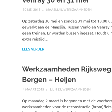
Venray 30 en 31 mei
30 MEI 2015
SPOORZOEKER
MAASLIJN
,
WERKZAAMHEDEN
Op zaterdag 30 mei en zondag 31 mei tot 13.00 uu
gewerkt aan de Maaslijn. Tussen Venlo en Venray r
geen treinen. Er worden bussen ingezet. Houdt u 
extra reistijd…
LEES VERDER
Werkzaamheden Rijksweg
Bergen – Heijen
4 MAART 2015
SPOORZOEKER
LIJN 83
,
WERKZAAMHEDEN
Op maandag 2 maart is begonnen met de voorber
werkzaamheden voor de reconstructie (brom)fiet