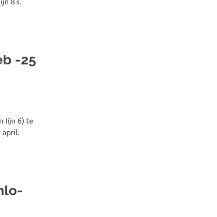
ijn 83.
eb -25
lijn 6) te
april.
nlo-