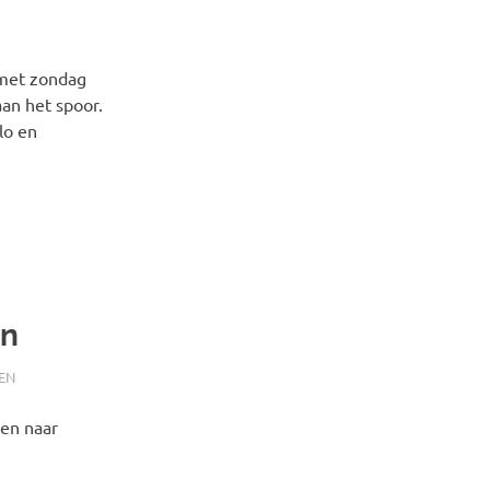
 met zondag
an het spoor.
lo en
in
EN
 en naar