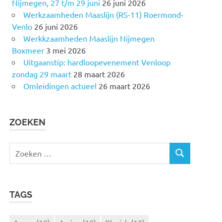
Nijmegen, 27 t/m 29 juni
26 juni 2026
Werkzaamheden Maaslijn (RS-11) Roermond-
Venlo
26 juni 2026
Werkkzaamheden Maaslijn Nijmegen
Boxmeer
3 mei 2026
Uitgaanstip: hardloopevenement Venloop
zondag 29 maart
28 maart 2026
Omleidingen actueel
26 maart 2026
ZOEKEN
Z
Z
o
O
e
E
k
K
TAGS
e
E
N
n
n