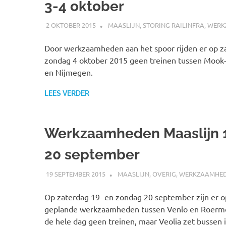
3-4 oktober
2 OKTOBER 2015
JOHAN
MAASLIJN
,
STORING RAILINFRA
,
WERK
Door werkzaamheden aan het spoor rijden er op z
zondag 4 oktober 2015 geen treinen tussen Moo
en Nijmegen.
LEES VERDER
Werkzaamheden Maaslijn 
20 september
19 SEPTEMBER 2015
SPOORZOEKER
MAASLIJN
,
OVERIG
,
WERKZAAMHE
Op zaterdag 19- en zondag 20 september zijn er o
geplande werkzaamheden tussen Venlo en Roermon
de hele dag geen treinen, maar Veolia zet bussen 