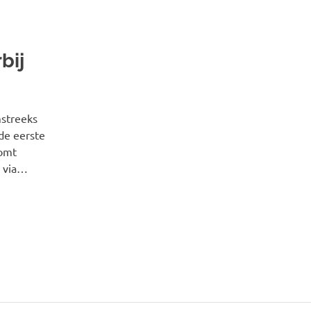
bij
mstreeks
de eerste
komt
n via…
NDE
HTEN