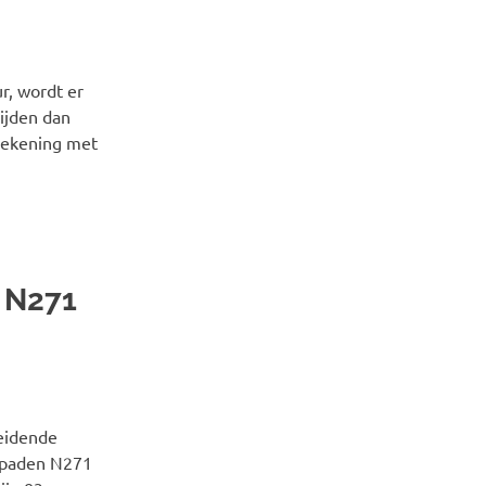
r, wordt er
ijden dan
rekening met
 N271
eidende
spaden N271