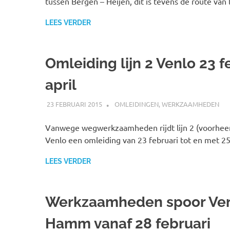
tussen Bergen – Heijen, dit is tevens de route van l
LEES VERDER
Omleiding lijn 2 Venlo 23 f
april
23 FEBRUARI 2015
JOHAN
OMLEIDINGEN
,
WERKZAAMHEDEN
Vanwege wegwerkzaamheden rijdt lijn 2 (voorheen 
Venlo een omleiding van 23 februari tot en met 25 
LEES VERDER
Werkzaamheden spoor Ve
Hamm vanaf 28 februari