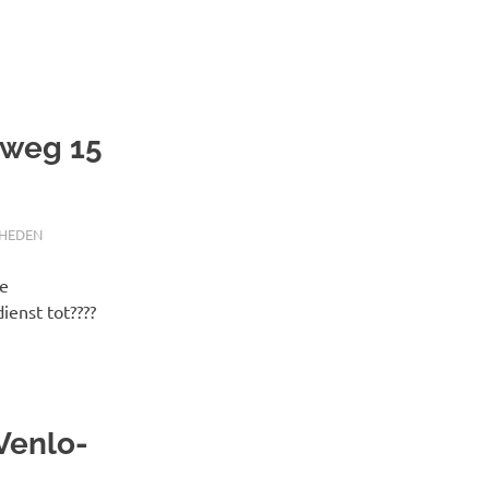
eweg 15
HEDEN
de
enst tot????
Venlo-