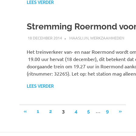
LEES VERDER
Stremming Roermond voor
18 DECEMBER 2014
SPOORZOEKER
MAASLIJN
,
WERKZAAMHEDEN
Het treinverkeer van- en naar Roermond wordt o
19.00 uur hervat (18 december), dit betekent dat 
doorgaande trein om 19.27 uur in Roermond aan
(ritnummer: 32265). Let op: het station mag allee
LEES VERDER
…
«
VORIGE
1
2
3
4
5
9
VOLGE
»
Berichten
BERICHTEN
BERIC
paginering