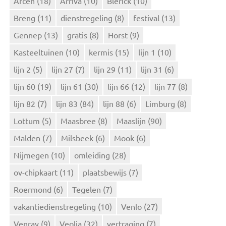
Arcen
(18)
Arriva
(10)
Blerick
(10)
a
Breng
(11)
dienstregeling
(8)
festival
(13)
a
r
Gennep
(13)
gratis
(8)
Horst
(9)
:
Kasteeltuinen
(10)
kermis
(15)
lijn 1
(10)
lijn 2
(5)
lijn 27
(7)
lijn 29
(11)
lijn 31
(6)
lijn 60
(19)
lijn 61
(30)
lijn 66
(12)
lijn 77
(8)
lijn 82
(7)
lijn 83
(84)
lijn 88
(6)
Limburg
(8)
Lottum
(5)
Maasbree
(8)
Maaslijn
(90)
Malden
(7)
Milsbeek
(6)
Mook
(6)
Nijmegen
(10)
omleiding
(28)
ov-chipkaart
(11)
plaatsbewijs
(7)
Roermond
(6)
Tegelen
(7)
vakantiedienstregeling
(10)
Venlo
(27)
Venray
(9)
Veolia
(32)
vertraging
(7)