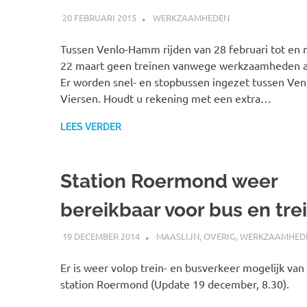
20 FEBRUARI 2015
SPOORZOEKER
WERKZAAMHEDEN
Tussen Venlo-Hamm rijden van 28 februari tot en
22 maart geen treinen vanwege werkzaamheden a
Er worden snel- en stopbussen ingezet tussen Ven
Viersen. Houdt u rekening met een extra…
LEES VERDER
Station Roermond weer
bereikbaar voor bus en tre
19 DECEMBER 2014
SPOORZOEKER
MAASLIJN
,
OVERIG
,
WERKZAAMHED
Er is weer volop trein- en busverkeer mogelijk van
station Roermond (Update 19 december, 8.30).