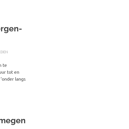
ergen-
EDEN
n te
uur tot en
‘onder langs
jmegen