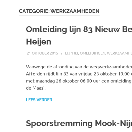
CATEGORIE:
WERKZAAMHEDEN
Omleiding lijn 83 Nieuw B
Heijen
21 OKTOBER 2015
JOHAN
LIJN 83
,
OMLEIDINGEN
,
WERKZAAMH
Vanwege de afronding van de wegwerkzaamhede
Afferden rijdt lijn 83 van vrijdag 23 oktober 19.00 
met maandag 26 oktober 06.00 uur een omleiding 
de Maas’.
LEES VERDER
Spoorstremming Mook-Ni